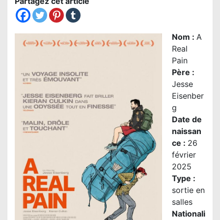
Partagez cet article
Nom
:
A
Real
Pain
Père :
Jesse
Eisenber
g
Date de
naissan
ce :
26
février
2025
Type :
sortie en
salles
Nationali