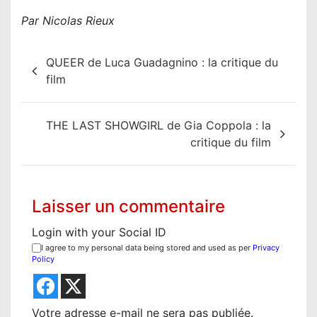
Par Nicolas Rieux
N
QUEER de Luca Guadagnino : la critique du
a
film
v
i
THE LAST SHOWGIRL de Gia Coppola : la
g
critique du film
a
t
i
Laisser un commentaire
o
Login with your Social ID
n
I agree to my personal data being stored and used as per
Privacy
d
Policy
e
l
Votre adresse e-mail ne sera pas publiée.