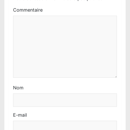
’
Commentaire
a
r
t
i
c
l
e
Nom
E-mail