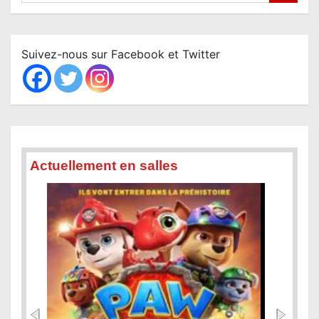
a
r
c
Suivez-nous sur Facebook et Twitter
h
Actuellement en salles