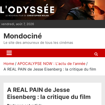
S
k
i
p
vendredi, août 7, 2026
t
o
Mondociné
c
o
Le site des amoureux de tous les cinémas
n
t
e
Home
APOCALYPSE NOW : L'actu de l'année
n
A REAL PAIN de Jesse Eisenberg : la critique du film
t
A REAL PAIN de Jesse
Eisenberg : la critique du film