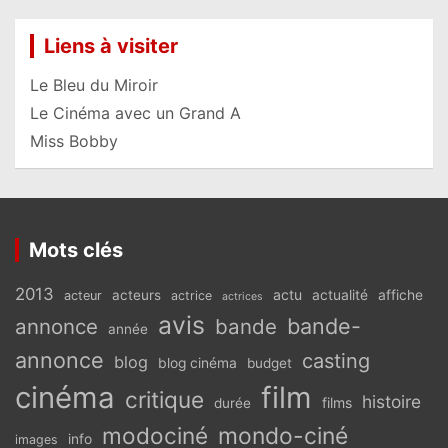
Liens à visiter
Le Bleu du Miroir
Le Cinéma avec un Grand A
Miss Bobby
Mots clés
2013
actu
acteurs
actualité
affiche
acteur
actrice
actrices
avis
bande-
annonce
bande
année
annonce
casting
blog
blog cinéma
budget
cinéma
film
critique
histoire
films
durée
modociné
mondo-ciné
info
images