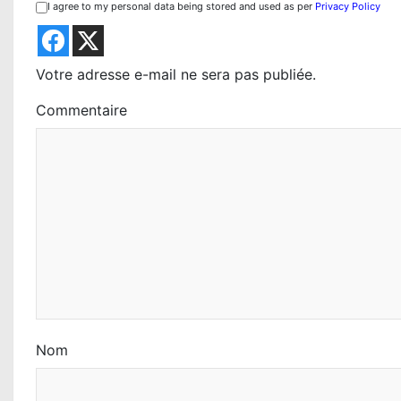
i
I agree to my personal data being stored and used as per
Privacy Policy
o
n
Votre adresse e-mail ne sera pas publiée.
d
Commentaire
e
l
’
a
r
t
i
Nom
c