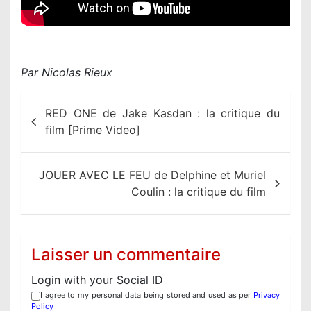
Par Nicolas Rieux
N
RED ONE de Jake Kasdan : la critique du
a
film [Prime Video]
v
i
JOUER AVEC LE FEU de Delphine et Muriel
g
Coulin : la critique du film
a
t
i
Laisser un commentaire
o
Login with your Social ID
n
I agree to my personal data being stored and used as per
Privacy
d
Policy