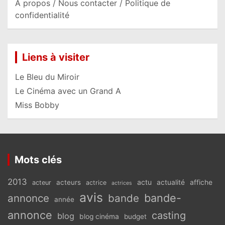
A propos / Nous contacter / Politique de
confidentialité
Liens à visiter
Le Bleu du Miroir
Le Cinéma avec un Grand A
Miss Bobby
Mots clés
2013
actu
acteurs
actualité
affiche
acteur
actrice
actrices
avis
bande-
annonce
bande
année
annonce
casting
blog
blog cinéma
budget