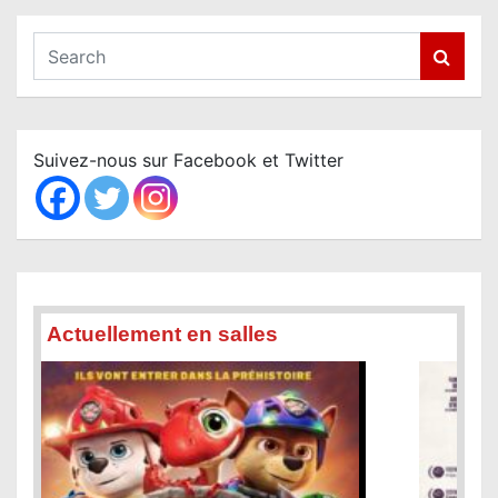
S
e
a
r
c
Suivez-nous sur Facebook et Twitter
h
Actuellement en salles