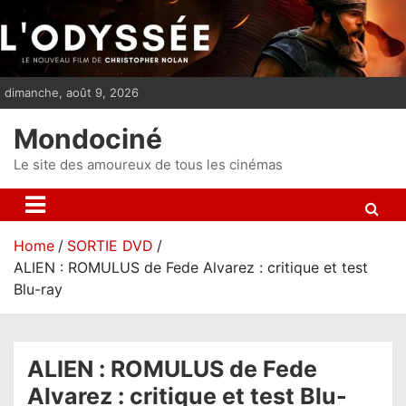
S
k
i
p
dimanche, août 9, 2026
t
o
Mondociné
c
o
Le site des amoureux de tous les cinémas
n
t
e
Home
SORTIE DVD
n
ALIEN : ROMULUS de Fede Alvarez : critique et test
t
Blu-ray
ALIEN : ROMULUS de Fede
Alvarez : critique et test Blu-