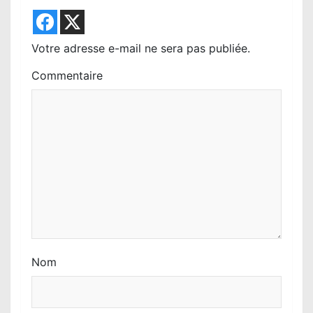
e
l
Votre adresse e-mail ne sera pas publiée.
’
Commentaire
a
r
t
i
c
l
e
Nom