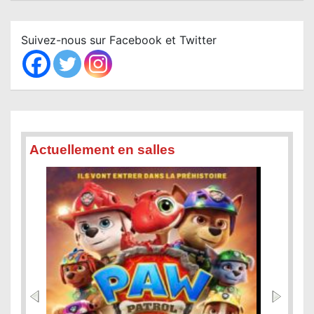
a
r
c
Suivez-nous sur Facebook et Twitter
h
Actuellement en salles