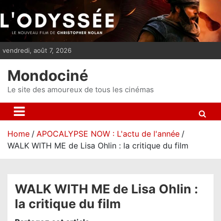
S
k
i
p
vendredi, août 7, 2026
t
o
Mondociné
c
o
Le site des amoureux de tous les cinémas
n
t
e
Home
APOCALYPSE NOW : L'actu de l'année
n
WALK WITH ME de Lisa Ohlin : la critique du film
t
WALK WITH ME de Lisa Ohlin :
la critique du film