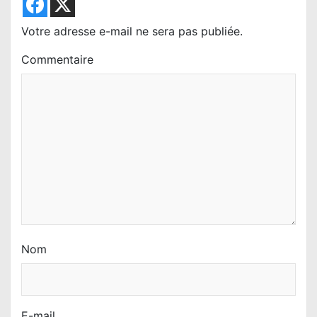
e
l
Votre adresse e-mail ne sera pas publiée.
’
Commentaire
a
r
t
i
c
l
e
Nom
E-mail