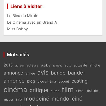
Liens à visiter
Le Bleu du Miroir
Le Cinéma avec un Grand A
Miss Bobby
Mots clés
2013
actu
acteurs
actualité
affiche
acteur
actrice
actrices
avis
bande-
annonce
bande
année
annonce
casting
blog
blog cinéma
budget
cinéma
film
critique
histoire
films
durée
modociné
mondo-ciné
info
images