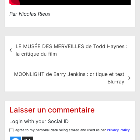
Par Nicolas Rieux
N
LE MUSÉE DES MERVEILLES de Todd Haynes :
a
la critique du film
v
i
MOONLIGHT de Barry Jenkins : critique et test
g
Blu-ray
a
t
i
Laisser un commentaire
o
Login with your Social ID
n
I agree to my personal data being stored and used as per
Privacy Policy
d