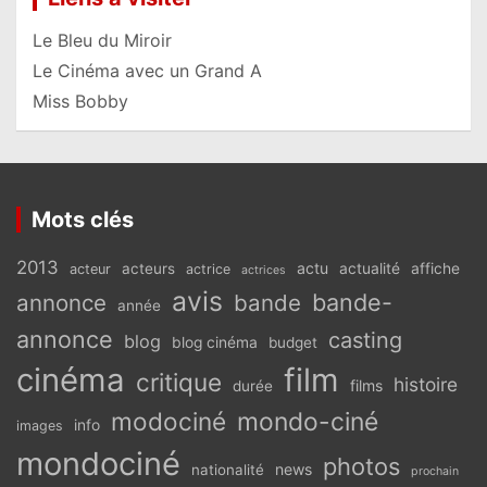
Le Bleu du Miroir
Le Cinéma avec un Grand A
Miss Bobby
Mots clés
2013
actu
acteurs
actualité
affiche
acteur
actrice
actrices
avis
bande-
annonce
bande
année
annonce
casting
blog
blog cinéma
budget
cinéma
film
critique
histoire
films
durée
modociné
mondo-ciné
info
images
mondociné
photos
news
nationalité
prochain