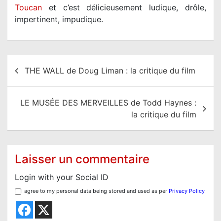
Toucan
et c’est délicieusement ludique, drôle,
impertinent, impudique.
N
THE WALL de Doug Liman : la critique du film
a
v
LE MUSÉE DES MERVEILLES de Todd Haynes :
i
la critique du film
g
a
t
Laisser un commentaire
i
Login with your Social ID
o
I agree to my personal data being stored and used as per
Privacy Policy
n
d