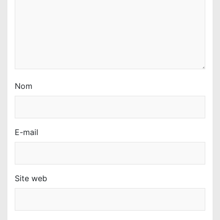
i
c
l
e
Nom
E-mail
Site web