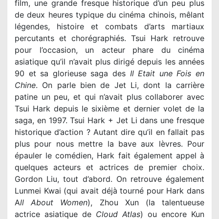
film, une grande fresque historique d’un peu plus
de deux heures typique du cinéma chinois, mêlant
légendes, histoire et combats d’arts martiaux
percutants et chorégraphiés. Tsui Hark retrouve
pour l’occasion, un acteur phare du cinéma
asiatique qu’il n’avait plus dirigé depuis les années
90 et sa glorieuse saga des
Il Etait une Fois en
Chine
. On parle bien de Jet Li, dont la carrière
patine un peu, et qui n’avait plus collaborer avec
Tsui Hark depuis le sixième et dernier volet de la
saga, en 1997. Tsui Hark + Jet Li dans une fresque
historique d’action ? Autant dire qu’il en fallait pas
plus pour nous mettre la bave aux lèvres. Pour
épauler le comédien, Hark fait également appel à
quelques acteurs et actrices de premier choix.
Gordon Liu, tout d’abord. On retrouve également
Lunmei Kwai (qui avait déjà tourné pour Hark dans
A
ll About Women
), Zhou Xun (la talentueuse
actrice asiatique de
Cloud Atlas
) ou encore Kun