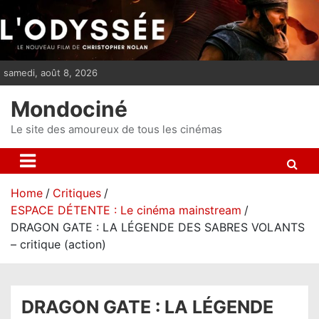
S
k
i
p
samedi, août 8, 2026
t
o
Mondociné
c
o
Le site des amoureux de tous les cinémas
n
t
e
Home
Critiques
n
ESPACE DÉTENTE : Le cinéma mainstream
t
DRAGON GATE : LA LÉGENDE DES SABRES VOLANTS
– critique (action)
DRAGON GATE : LA LÉGENDE