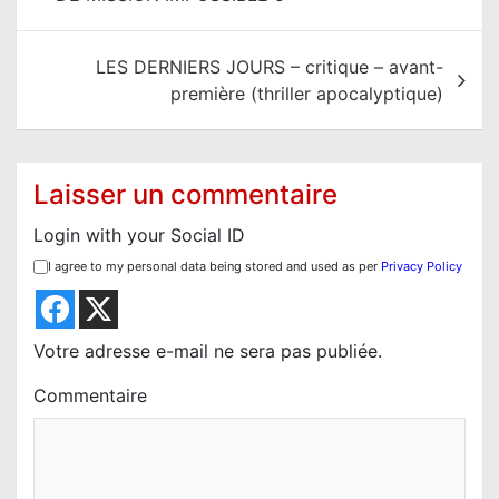
v
i
LES DERNIERS JOURS – critique – avant-
g
première (thriller apocalyptique)
a
t
i
Laisser un commentaire
o
Login with your Social ID
n
I agree to my personal data being stored and used as per
Privacy Policy
d
e
l
Votre adresse e-mail ne sera pas publiée.
’
Commentaire
a
r
t