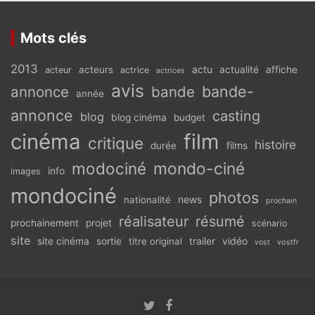
Mots clés
2013
actu
acteurs
actualité
affiche
acteur
actrice
actrices
avis
bande-
annonce
bande
année
annonce
casting
blog
blog cinéma
budget
cinéma
film
critique
histoire
films
durée
modociné
mondo-ciné
info
images
mondociné
photos
news
nationalité
prochain
réalisateur
résumé
prochainement
projet
scénario
site
vidéo
site cinéma
sortie
titre original
trailer
vostfr
vost