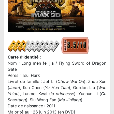
Carte d’identité :
Nom : Long men fei jia / Flying Sword of Dragon
Gate
Pères : Tsui Hark
Livret de famille : Jet Li (
Chow Wai On
), Zhou Xun
(
Jade
), Kun Chen (
Yu Hua Tian
), Gordon Liu (
Wan
Yulou
), Lunmei Kwai (
la princesse
), Yuchun Li (
Gu
Shaotang
), Siu-Wong Fan (
Ma Jinliang
)…
Date de naissance : 2011
Majorité au : 26 juin 2013 (en DVD)