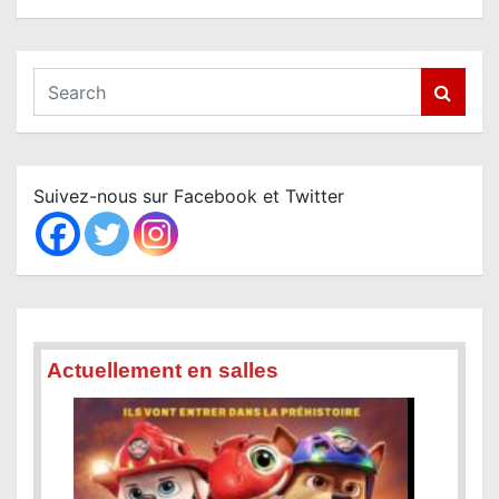
S
e
a
r
c
Suivez-nous sur Facebook et Twitter
h
Actuellement en salles