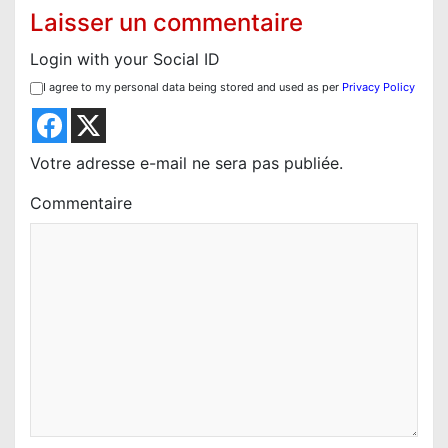
i
Laisser un commentaire
o
Login with your Social ID
n
I agree to my personal data being stored and used as per
Privacy Policy
d
e
l
Votre adresse e-mail ne sera pas publiée.
’
Commentaire
a
r
t
i
c
l
e