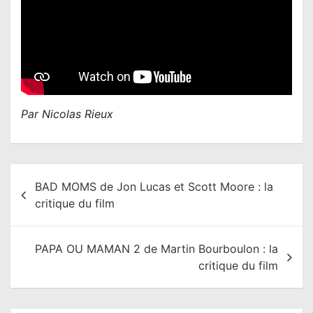
Par Nicolas Rieux
N
BAD MOMS de Jon Lucas et Scott Moore : la
a
critique du film
v
i
PAPA OU MAMAN 2 de Martin Bourboulon : la
g
critique du film
a
t