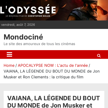
S
k
i
p
vendredi, août 7, 2026
t
o
Mondociné
c
o
Le site des amoureux de tous les cinémas
n
t
e
Home
APOCALYPSE NOW : L'actu de l'année
n
VAIANA, LA LÉGENDE DU BOUT DU MONDE de Jon
t
Musker et Ron Clements : la critique du film
VAIANA, LA LÉGENDE DU BOUT
DU MONDE de Jon Musker et