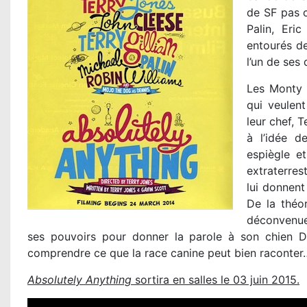
de SF pas c
Palin, Eri
entourés de
l’un de ses 
Les Monty 
qui veulen
leur chef, T
à l’idée d
espiègle e
extraterres
lui donnent
De la théor
déconvenue
ses pouvoirs pour donner la parole à son chien De
comprendre ce que la race canine peut bien raconter
Absolutely Anything
sortira en salles le 03 juin 2015.