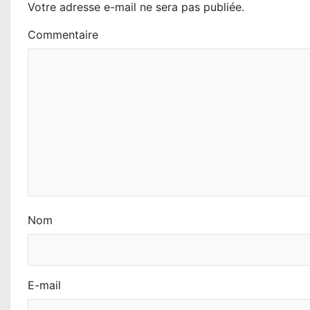
o
Votre adresse e-mail ne sera pas publiée.
n
Commentaire
d
e
l
’
a
r
t
Nom
i
c
E-mail
l