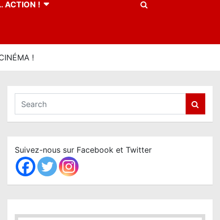
 ACTION !
CINÉMA !
S
e
a
r
c
Suivez-nous sur Facebook et Twitter
h