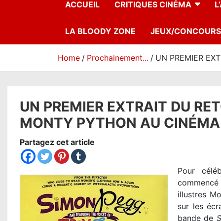
ACCUEIL
CRITIQUES CINÉMA
L
LA BLOODY ZONE
JEUX/CONCOURS
Home
Prochainement...
UN PREMIER EX
UN PREMIER EXTRAIT DU R
MONTY PYTHON AU CINÉMA 
Partagez cet article
Pour célé
commencé d
illustres M
sur les éc
bande de
S