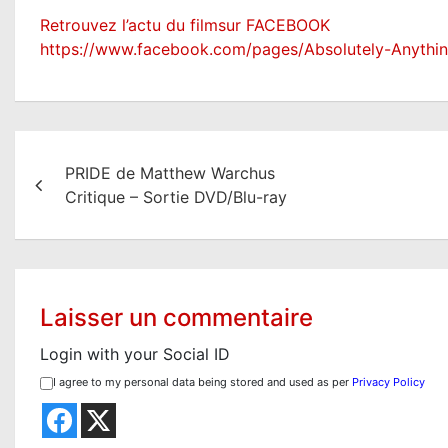
Retrouvez l’actu du filmsur FACEBOOK
https://www.facebook.com/pages/Absolutely-Anyth
N
PRIDE de Matthew Warchus
a
Critique – Sortie DVD/Blu-ray
v
i
g
Laisser un commentaire
a
Login with your Social ID
t
I agree to my personal data being stored and used as per
Privacy Policy
i