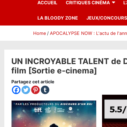
ACCUEIL
CRITIQUES CINÉMA
L
LA BLOODY ZONE
JEUX/CONCOURS
Home
APOCALYPSE NOW : L'actu de l'an
UN INCROYABLE TALENT de Davi
film [Sortie e-cinema]
Partagez cet article