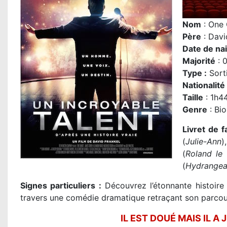
Nom
: One
P
ère
:
Davi
Date de na
Majorité
: 0
Type :
Sort
Nationalité
Taille
: 1h4
Genre
: Bi
Livret de f
(
Julie-Ann
)
(
Roland le
(
Hydrange
Signes particuliers :
Découvrez l’étonnante histoire 
travers une comédie dramatique retraçant son parcou
IL EST DOUÉ MAIS IL A