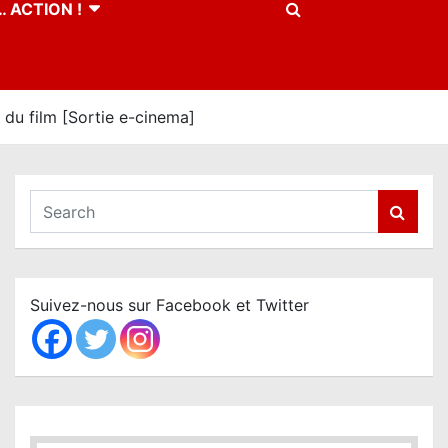
 ACTION !
du film [Sortie e-cinema]
S
e
a
r
c
Suivez-nous sur Facebook et Twitter
h