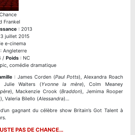
 Chance
d Frankel
issance
: 2013
3 juillet 2015
ie e-cinema
: Angleterre
4 /
Poids
: NC
opic, comédie dramatique
amille
: James Corden (
Paul Potts
), Alexandra Roach
, Julie Walters (
Yvonne la mère
), Colm Meaney
 père
), Mackenzie Crook (
Braddon
), Jemima Rooper
a
), Valeria Bilello (
Alessandra
)…
d’un gagnant du célèbre show Britain’s Got Talent à
rs.
 JUSTE PAS DE CHANCE…