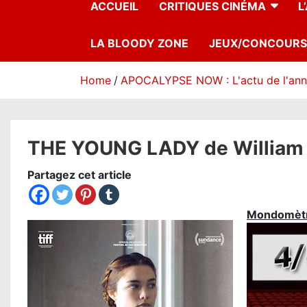
ACCUEIL
CRITIQUES CINÉMA
L
LA BLOODY ZONE
JEUX/CONCOURS
Home
APOCALYPSE NOW : L'actu de l'an
THE YOUNG LADY de William Ol
Partagez cet article
Mondomèt