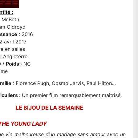
tité :
y McBeth
iam Oldroyd
issance
: 2016
2 avril 2017
e en salles
: Angleterre
0 /
Poids
: NC
ame
amille
: Florence Pugh, Cosmo Jarvis, Paul Hilton…
iculiers :
Un premier film remarquablement maîtrisé.
LE BIJOU DE LA SEMAINE
THE YOUNG LADY
DES MINIONS ET DES MON
une vie malheureuse d’un mariage sans amour avec un
Coffin : la critique du film