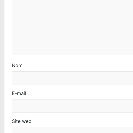
e
l
’
a
r
t
Nom
i
c
E-mail
l
e
Site web