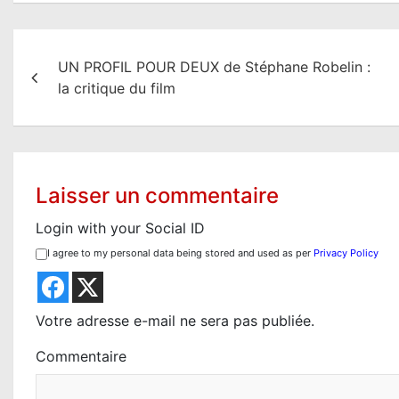
N
UN PROFIL POUR DEUX de Stéphane Robelin :
a
la critique du film
v
i
g
Laisser un commentaire
a
Login with your Social ID
t
I agree to my personal data being stored and used as per
Privacy Policy
i
o
Votre adresse e-mail ne sera pas publiée.
n
Commentaire
d