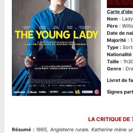
Carte d’iden
Nom
: Lad
P
ère
: Will
Date de na
Majorité
: 1
Type :
Sorti
Nationalité
Taille
: 1h3
Genre
: Dr
Livret de f
Signes part
LA CRITIQUE DE
Résumé :
1865, Angleterre rurale. Katherine mène 