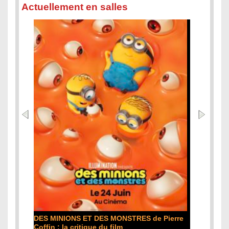
Actuellement en salles
L'ODYSSÉE de Christopher Nolan : la
STRES de Pierre
critique du film