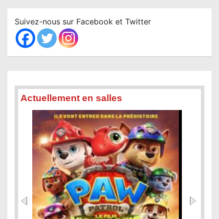
r
c
Suivez-nous sur Facebook et Twitter
h
Actuellement en salles