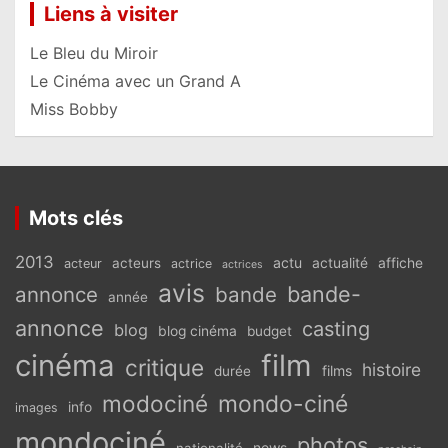
Liens à visiter
Le Bleu du Miroir
Le Cinéma avec un Grand A
Miss Bobby
Mots clés
2013
actu
acteurs
actualité
affiche
acteur
actrice
actrices
avis
bande-
annonce
bande
année
annonce
casting
blog
blog cinéma
budget
cinéma
film
critique
histoire
films
durée
modociné
mondo-ciné
info
images
mondociné
photos
news