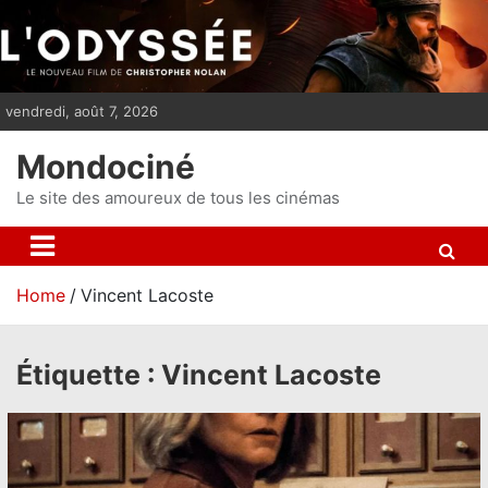
S
k
i
p
vendredi, août 7, 2026
t
o
Mondociné
c
o
Le site des amoureux de tous les cinémas
n
t
e
Home
Vincent Lacoste
n
t
Étiquette :
Vincent Lacoste