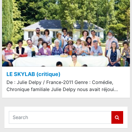
LE SKYLAB (critique)
De : Julie Delpy / France-2011 Genre : Comédie,
Chronique familiale Julie Delpy nous avait réjoui…
S
e
a