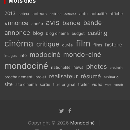
Mots clés
2013
actu
acteurs
actualité
affiche
acteur
actrice
actrices
avis
bande-
annonce
bande
année
annonce
casting
blog
blog cinéma
budget
cinéma
film
critique
histoire
films
durée
modociné
mondo-ciné
info
images
mondociné
photos
news
nationalité
prochain
réalisateur
résumé
prochainement
projet
scénario
site
vidéo
site cinéma
sortie
titre original
trailer
vostfr
vost
Copyright © 2026
Mondociné