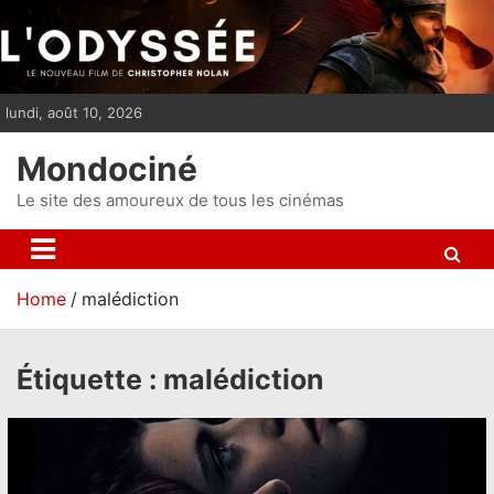
S
k
i
p
lundi, août 10, 2026
t
o
Mondociné
c
o
Le site des amoureux de tous les cinémas
n
t
e
Home
malédiction
n
t
Étiquette :
malédiction