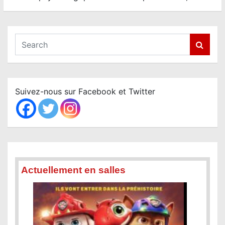
S
e
a
r
c
Suivez-nous sur Facebook et Twitter
h
Actuellement en salles