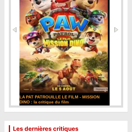
LA PAT PATROUILLE LE FILM - MISSION
DE L
DINO : la critique du film
film
Lire la suite...
Lire 
Les dernières critiques