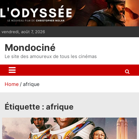
S
k
i
p
vendredi, août 7, 2026
t
o
Mondociné
c
o
Le site des amoureux de tous les cinémas
n
t
e
Home
afrique
n
t
Étiquette :
afrique