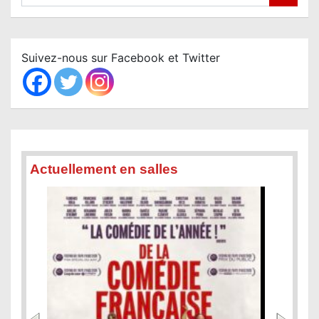
e
a
r
c
Suivez-nous sur Facebook et Twitter
h
Actuellement en salles