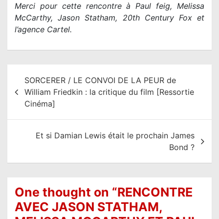
Merci pour cette rencontre à Paul feig, Melissa
McCarthy, Jason Statham, 20th Century Fox et
l’agence Cartel.
N
SORCERER / LE CONVOI DE LA PEUR de
a
William Friedkin : la critique du film [Ressortie
v
Cinéma]
i
g
Et si Damian Lewis était le prochain James
a
Bond ?
t
i
o
One thought on “
RENCONTRE
n
AVEC JASON STATHAM,
d