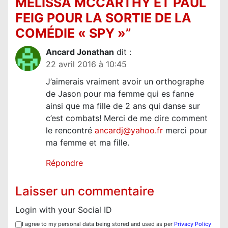
MELISSA MCCARTHY ET PAUL
e
FEIG POUR LA SORTIE DE LA
l
COMÉDIE « SPY »
”
’
Ancard Jonathan
dit :
a
22 avril 2016 à 10:45
r
J’aimerais vraiment avoir un orthographe
t
de Jason pour ma femme qui es fanne
i
ainsi que ma fille de 2 ans qui danse sur
c’est combats! Merci de me dire comment
c
le rencontré
ancardj@yahoo.fr
merci pour
l
ma femme et ma fille.
e
Répondre
Laisser un commentaire
Login with your Social ID
I agree to my personal data being stored and used as per
Privacy Policy