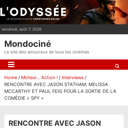
S
k
i
p
vendredi, août 7, 2026
t
o
Mondociné
c
o
Le site des amoureux de tous les cinémas
n
t
e
Home
Moteur... Action !
Interviews
n
RENCONTRE AVEC JASON STATHAM, MELISSA
t
MCCARTHY ET PAUL FEIG POUR LA SORTIE DE LA
COMÉDIE « SPY »
RENCONTRE AVEC JASON