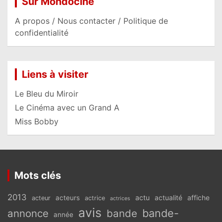
Sur Mondociné
A propos / Nous contacter / Politique de
confidentialité
Liens à visiter
Le Bleu du Miroir
Le Cinéma avec un Grand A
Miss Bobby
Mots clés
2013
actu
acteurs
actualité
affiche
acteur
actrice
actrices
avis
bande-
annonce
bande
année