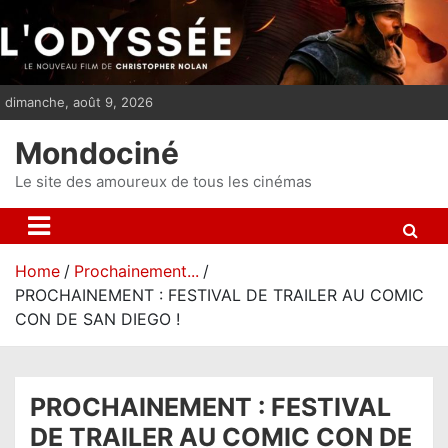
S
k
i
p
dimanche, août 9, 2026
t
o
Mondociné
c
o
Le site des amoureux de tous les cinémas
n
t
e
Home
Prochainement...
n
PROCHAINEMENT : FESTIVAL DE TRAILER AU COMIC
t
CON DE SAN DIEGO !
PROCHAINEMENT : FESTIVAL
DE TRAILER AU COMIC CON DE