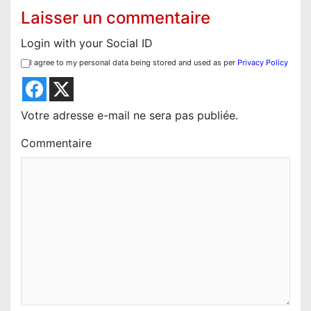
i
Laisser un commentaire
o
Login with your Social ID
n
I agree to my personal data being stored and used as per
Privacy Policy
d
e
l
Votre adresse e-mail ne sera pas publiée.
’
Commentaire
a
r
t
i
c
l
e