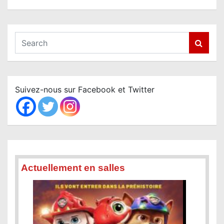
S
e
a
r
c
Suivez-nous sur Facebook et Twitter
h
Actuellement en salles