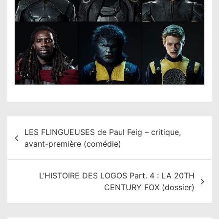
N
LES FLINGUEUSES de Paul Feig – critique,
a
avant-première (comédie)
v
i
L’HISTOIRE DES LOGOS Part. 4 : LA 20TH
g
CENTURY FOX (dossier)
a
t