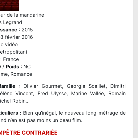
eur de la mandarine
es Legrand
issance
: 2015
8 février 2016
ie vidéo
Metropolitan)
: France
0 /
Poids
: NC
ame, Romance
famille
: Olivier Gourmet, Georgia Scalliet, Dimitri
élène Vincent, Fred Ulysse, Marine Vallée, Romain
Michel Robin…
iculiers :
Bien qu’inégal, le nouveau long-métrage de
and n’en est pas moins un beau film.
PÊTRE CONTRARIÉE