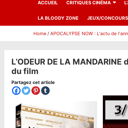
ACCUEIL
CRITIQUES CINÉMA
L
LA BLOODY ZONE
JEUX/CONCOURS
Home
APOCALYPSE NOW : L'actu de l'an
L’ODEUR DE LA MANDARINE de G
du film
Partagez cet article