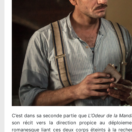
C’est dans sa seconde partie que
L’Odeur de la Mand
son récit vers la direction propice au déploieme
romanesque liant ces deux corps éteints à la recher