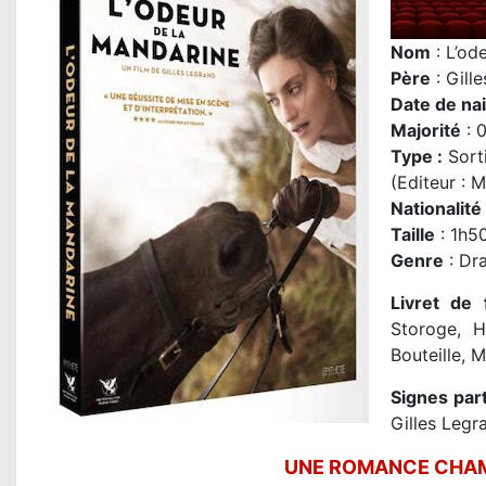
Nom
: L’od
P
ère
: Gill
Date de na
Majorité
: 0
Type :
Sort
(Editeur : 
Nationalité
Taille
: 1h5
Genre
: Dr
Livret de 
Storoge, H
Bouteille, 
Signes part
Gilles Legr
UNE ROMANCE CHAM