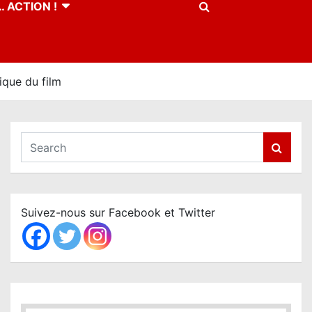
 ACTION !
que du film
S
e
a
r
c
Suivez-nous sur Facebook et Twitter
h