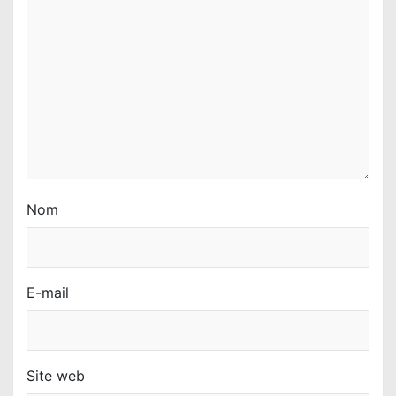
r
t
i
c
l
e
Nom
E-mail
Site web