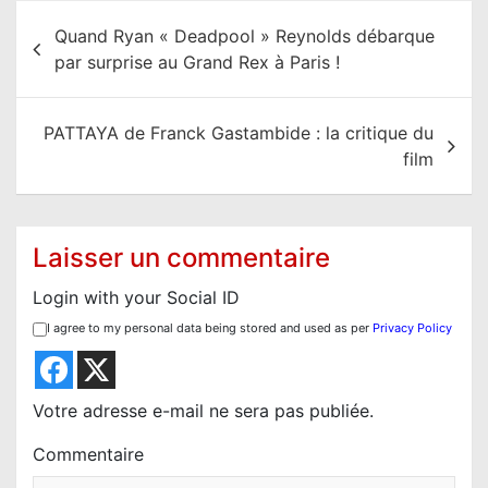
N
Quand Ryan « Deadpool » Reynolds débarque
a
par surprise au Grand Rex à Paris !
v
i
PATTAYA de Franck Gastambide : la critique du
g
film
a
t
i
Laisser un commentaire
o
Login with your Social ID
n
I agree to my personal data being stored and used as per
Privacy Policy
d
e
l
Votre adresse e-mail ne sera pas publiée.
’
Commentaire
a