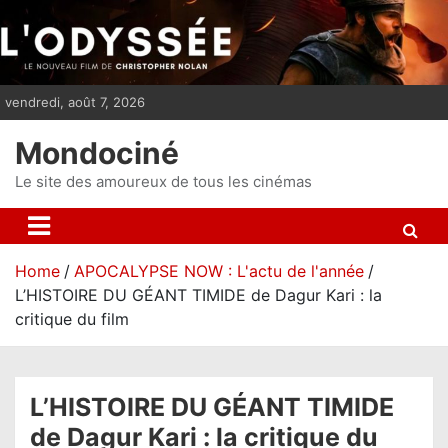
S
k
i
p
vendredi, août 7, 2026
t
o
Mondociné
c
o
Le site des amoureux de tous les cinémas
n
t
e
Home
APOCALYPSE NOW : L'actu de l'année
n
L’HISTOIRE DU GÉANT TIMIDE de Dagur Kari : la
t
critique du film
L’HISTOIRE DU GÉANT TIMIDE
de Dagur Kari : la critique du