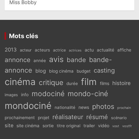
Miss Bobby
Mots clés
2013
actu
acteurs
actualité
affiche
acteur
actrice
actrices
avis
bande-
annonce
bande
année
annonce
casting
blog
blog cinéma
budget
cinéma
film
critique
histoire
films
durée
modociné
mondo-ciné
info
images
mondociné
photos
news
nationalité
prochain
réalisateur
résumé
prochainement
projet
scénario
site
vidéo
site cinéma
sortie
titre original
trailer
vostfr
vost