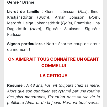
Genre
: Drame
Livret de famille
: Gunnar Jónsson (
Fusi
), Ilmur
Kristjánsdóttir (
Sjöfn
), Arnar Jónsson (
Rolf
),
Margrét Helga Jóhannsdóttir (
Fjola
), Franziska Una
Dagsdóttir (
Hera
), Sigurður Skúlason, Sigurður
Karlsson…
Signes particuliers :
Notre énorme coup de cœur
du moment !
ON AIMERAIT TOUS CONNAÎTRE UN GÉANT
COMME LUI
LA CRITIQUE
Résumé :
A 43 ans, Fusi vit toujours chez sa mère.
Alors que son quotidien est rythmé par une routine
des plus monotones, l’irruption dans sa vie de la
pétillante Alma et de la jeune Hera va bouleverser