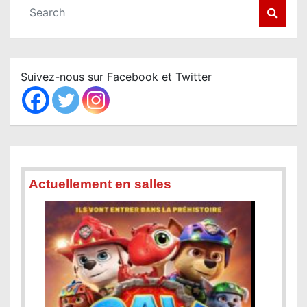
S
e
a
r
c
Suivez-nous sur Facebook et Twitter
h
Actuellement en salles