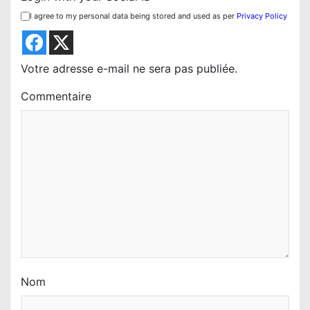
o
I agree to my personal data being stored and used as per
Privacy Policy
n
d
e
Votre adresse e-mail ne sera pas publiée.
l
Commentaire
’
a
r
t
i
c
l
e
Nom