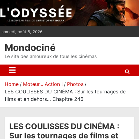
S
k
i
p
samedi, août 8, 2026
t
o
Mondociné
c
o
Le site des amoureux de tous les cinémas
n
t
e
Home
Moteur... Action !
Photos
n
LES COULISSES DU CINÉMA : Sur les tournages de
t
films et en dehors… Chapitre 246
LES COULISSES DU CINÉMA :
Sur les tournages de films et