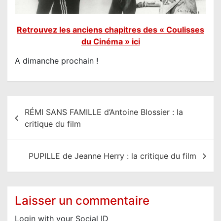
Retrouvez les anciens chapitres des « Coulisses
du Cinéma » ici
A dimanche prochain !
N
RÉMI SANS FAMILLE d’Antoine Blossier : la
a
critique du film
v
i
PUPILLE de Jeanne Herry : la critique du film
g
a
t
Laisser un commentaire
i
Login with your Social ID