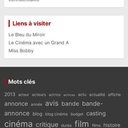
Liens à visiter
Le Bleu du Miroir
Le Cinéma avec un Grand A
Miss Bobby
Mots clés
2013
actu
acteurs
actualité
affiche
acteur
actrice
actrices
avis
bande-
annonce
bande
année
annonce
casting
blog
blog cinéma
budget
cinéma
film
critique
histoire
films
durée