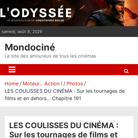
S
k
i
p
samedi, août 8, 2026
t
o
Mondociné
c
o
Le site des amoureux de tous les cinémas
n
t
e
Home
Moteur... Action !
Photos
n
LES COULISSES DU CINÉMA : Sur les tournages de
t
films et en dehors… Chapitre 191
LES COULISSES DU CINÉMA :
Sur les tournages de films et