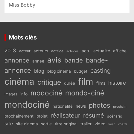
Miss Bobby
Mots clés
2013
actu
acteurs
actualité
affiche
acteur
actrice
actrices
avis
bande-
annonce
bande
année
annonce
casting
blog
blog cinéma
budget
cinéma
film
critique
histoire
films
durée
modociné
mondo-ciné
info
images
mondociné
photos
news
nationalité
prochain
réalisateur
résumé
prochainement
projet
scénario
site
vidéo
site cinéma
sortie
titre original
trailer
vostfr
vost