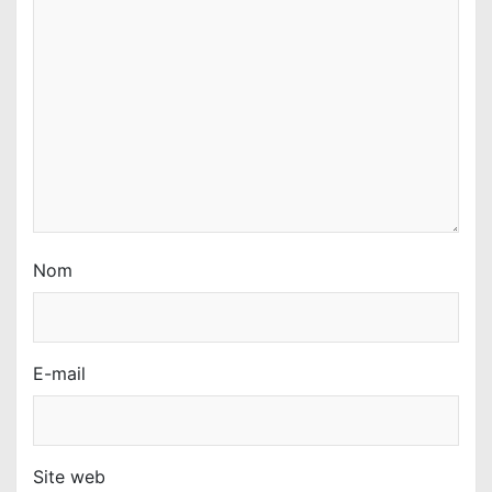
r
t
i
c
l
e
Nom
E-mail
Site web