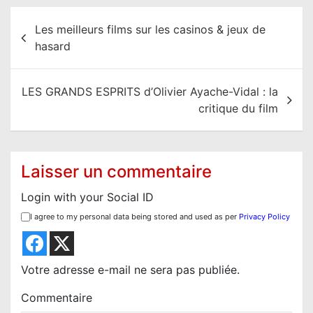
N
Les meilleurs films sur les casinos & jeux de
a
hasard
v
i
LES GRANDS ESPRITS d’Olivier Ayache-Vidal : la
g
critique du film
a
t
i
Laisser un commentaire
o
Login with your Social ID
n
I agree to my personal data being stored and used as per
Privacy Policy
d
e
l
Votre adresse e-mail ne sera pas publiée.
’
Commentaire
a