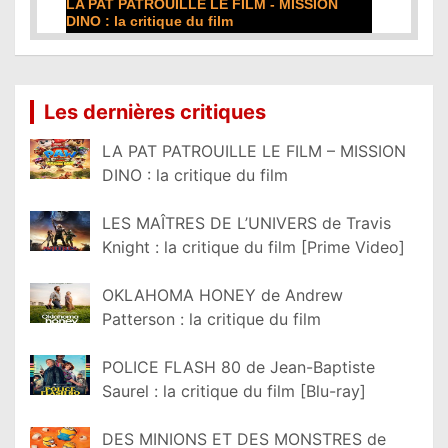
LA PAT PATROUILLE LE FILM - MISSION
DE LA COMÉD
DINO : la critique du film
film
Lire la suite...
Lire la suite...
Les dernières critiques
LA PAT PATROUILLE LE FILM – MISSION
DINO : la critique du film
LES MAÎTRES DE L’UNIVERS de Travis
Knight : la critique du film [Prime Video]
OKLAHOMA HONEY de Andrew
Patterson : la critique du film
POLICE FLASH 80 de Jean-Baptiste
Saurel : la critique du film [Blu-ray]
DES MINIONS ET DES MONSTRES de