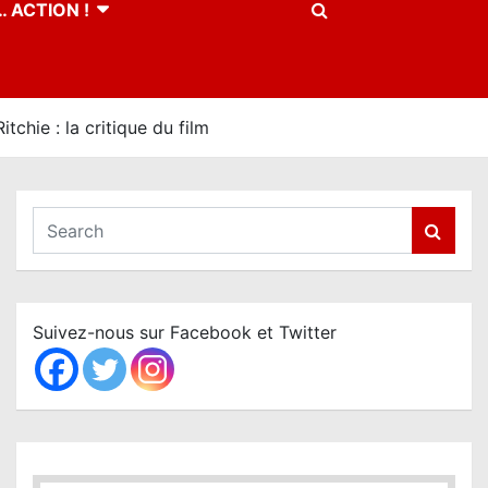
 ACTION !
ie : la critique du film
S
e
a
r
c
Suivez-nous sur Facebook et Twitter
h