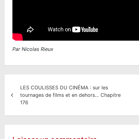
Par Nicolas Rieux
N
LES COULISSES DU CINÉMA : sur les
a
tournages de films et en dehors… Chapitre
v
176
i
g