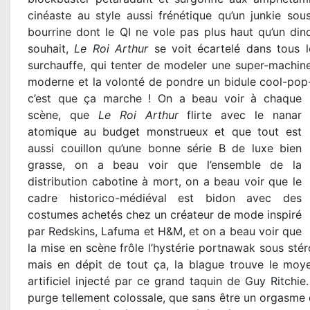
cinéaste au style aussi frénétique qu’un junkie so
bourrine dont le QI ne vole pas plus haut qu’un di
souhait,
Le Roi Arthur
se voit écartelé dans tous l
surchauffe, qui tenter de modeler une super-machine 
moderne et la volonté de pondre un bidule cool-pop
c’est que ça marche ! On a beau voir à chaque
scène, que
Le Roi Arthur
flirte avec le nanar
atomique au budget monstrueux et que tout est
aussi couillon qu’une bonne série B de luxe bien
grasse, on a beau voir que l’ensemble de la
distribution cabotine à mort, on a beau voir que le
cadre historico-médiéval est bidon avec des
costumes achetés chez un créateur de mode inspiré
par Redskins, Lafuma et H&M, et on a beau voir que
la mise en scène frôle l’hystérie portnawak sous stéro
mais en dépit de tout ça, la blague trouve le moye
artificiel injecté par ce grand taquin de Guy Ritchie.
purge tellement colossale, que sans être un orgasme 