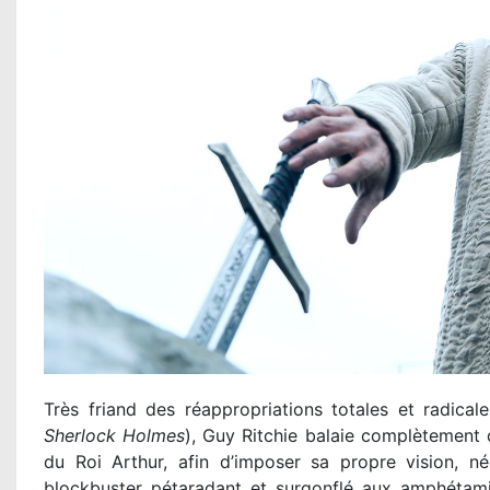
Très friand des réappropriations totales et radical
Sherlock Holmes
), Guy Ritchie balaie complètement 
du Roi Arthur, afin d’imposer sa propre vision, 
blockbuster
pétaradant et surgonflé aux amphétam