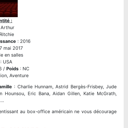
tité :
 Arthur
Ritchie
issance
: 2016
17 mai 2017
e en salles
: USA
6 /
Poids
: NC
ion, Aventure
amille
: Charlie Hunnam, Astrid Bergès-Frisbey, Jude
n Hounsou, Eric Bana, Aidan Gillen, Katie McGrath,
x…
tentissant au box-office américain ne vous décourage