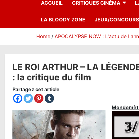
ACCUEIL
CRITIQUES CINÉMA
L
LA BLOODY ZONE
JEUX/CONCOURS
Home
APOCALYPSE NOW : L'actu de l'an
LE ROI ARTHUR – LA LÉGENDE
: la critique du film
Partagez cet article
Mondomèt