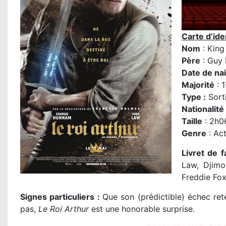
Carte d’iden
Nom
: King
P
ère
:
Guy 
Date de na
Majorité
: 
Type :
Sorti
Nationalité
Taille
: 2h0
Genre
: Act
Livret de f
Law, Djimo
Freddie Fo
Signes particuliers :
Que son (prédictible) échec re
pas,
Le Roi Arthur
est une honorable surprise.