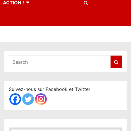
 ACTION !
S
e
a
r
c
Suivez-nous sur Facebook et Twitter
h