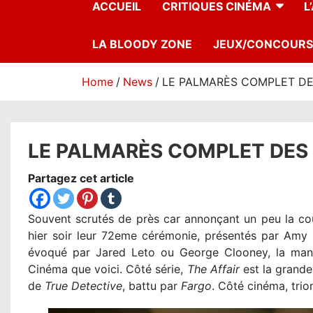
ACCUEIL
CRITIQUES CINÉMA
L
LA BLOODY ZONE
JEUX/CONCOURS
Home
News
LE PALMARÈS COMPLET DE
LE PALMARÈS COMPLET DES
Partagez cet article
Souvent scrutés de près car annonçant un peu la co
hier soir leur 72eme cérémonie, présentés par Amy P
évoqué par Jared Leto ou George Clooney, la manif
Cinéma que voici. Côté série,
The Affair
est la grande
de
True Detective
, battu par
Fargo
. Côté cinéma, tri