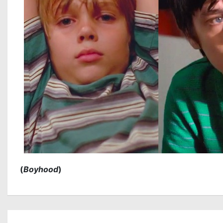
(
Boyhood
)
N