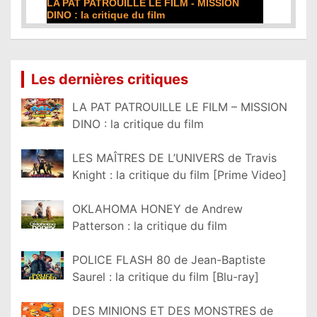
LA PAT PATROUILLE LE FILM - MISSION
DE LA C
DINO : la critique du film
film
Lire la suite...
Lire la su
Les dernières critiques
LA PAT PATROUILLE LE FILM – MISSION
DINO : la critique du film
LES MAÎTRES DE L’UNIVERS de Travis
Knight : la critique du film [Prime Video]
OKLAHOMA HONEY de Andrew
Patterson : la critique du film
POLICE FLASH 80 de Jean-Baptiste
Saurel : la critique du film [Blu-ray]
DES MINIONS ET DES MONSTRES de