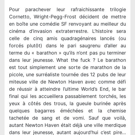
Pour parachever leur rafraichissante trilogie
Cornetto, Wright-Pegg-Frost décident de mettre
en boîte une comédie SF renvoyant au meilleur du
cinéma d’invasion extraterrestre. L’histoire sera
celle de cinq amis quadragénaires lancés (ou
forcés plutôt) dans le pari saugrenu d’aller au
terme du « barathon » qu’ils n’ont pas pu terminer
dans leur jeunesse. What the fuck ? Le barathon
est tout simplement une sorte de marathon de la
picole, une surréaliste tournée des 12 pubs de leur
miteuse ville de Newton Haven avec comme défi
de réussir à atteindre l’ultime World’s End, le bar
final qui les accueillera passablement torchés, les
yeux à côtés des trous, la gueule burinée après
quelques bagarres éméchées et la chemise
tachetée de sang et de vomi. Sauf que voilà,
autant Newton Haven était déjà une ville merdique
dans leur jeunesse, autant aujourd’hui c’est pire…