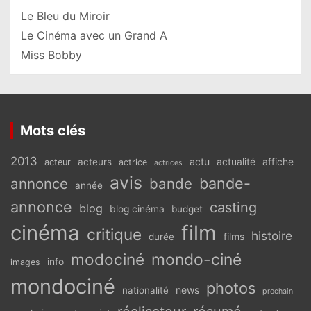
Le Bleu du Miroir
Le Cinéma avec un Grand A
Miss Bobby
Mots clés
2013
actu
acteurs
actualité
affiche
acteur
actrice
actrices
avis
bande-
annonce
bande
année
annonce
casting
blog
blog cinéma
budget
cinéma
film
critique
histoire
films
durée
modociné
mondo-ciné
info
images
mondociné
photos
news
nationalité
prochain