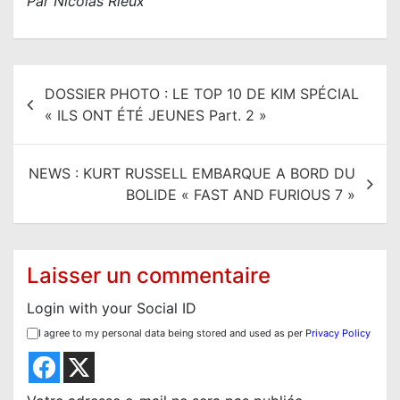
Par Nicolas Rieux
N
DOSSIER PHOTO : LE TOP 10 DE KIM SPÉCIAL
a
« ILS ONT ÉTÉ JEUNES Part. 2 »
v
i
NEWS : KURT RUSSELL EMBARQUE A BORD DU
g
BOLIDE « FAST AND FURIOUS 7 »
a
t
i
Laisser un commentaire
o
Login with your Social ID
n
I agree to my personal data being stored and used as per
Privacy Policy
d
e
l