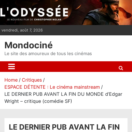
S
k
i
p
vendredi, août 7, 2026
t
o
Mondociné
c
o
Le site des amoureux de tous les cinémas
n
t
e
Home
Critiques
n
ESPACE DÉTENTE : Le cinéma mainstream
t
LE DERNIER PUB AVANT LA FIN DU MONDE d’Edgar
Wright – critique (comédie SF)
LE DERNIER PUB AVANT LA FIN