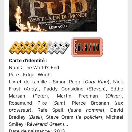
Carte d’identité :
Nom : The World’s End
Père : Edgar Wright
Livret de famille : Simon Pegg (
Gary King
), Nick
Frost (
Andy
), Paddy Considine (
Steven
), Eddie
Marsan (
Peter
), Martin Freeman (
Oliver
),
Rosamund Pike (
Sam
), Pierce Brosnan (
l’ex
proviseur
), Rafe Spall (
jeune homme
), David
Bradley (
Basil
), Steve Oram (
le policier
), Michael
Smiley (R
évérend Green
)…
Date de naissance : 2013