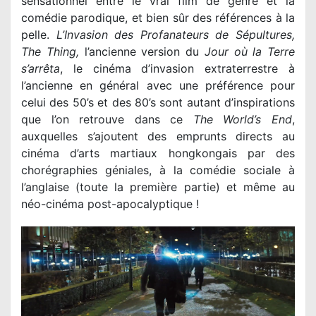
sensationnel entre le vrai film de genre et la
comédie parodique, et bien sûr des références à la
pelle.
L’
Invasion des Profanateurs de Sépultures,
The Thing,
l’ancienne version du
Jour où la Terre
s’arrêta
, le cinéma d’invasion extraterrestre à
l’ancienne en général avec une préférence pour
celui des 50’s et des 80’s sont autant d’inspirations
que l’on retrouve dans ce
The World’s End
,
auxquelles s’ajoutent des emprunts directs au
cinéma d’arts martiaux hongkongais par des
chorégraphies géniales, à la comédie sociale à
l’anglaise (toute la première partie) et même au
néo-cinéma post-apocalyptique !