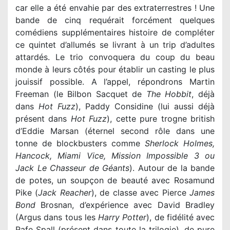
car elle a été envahie par des extraterrestres ! Une
bande de cinq requérait forcément quelques
comédiens supplémentaires histoire de compléter
ce quintet d’allumés se livrant à un trip d’adultes
attardés. Le trio convoquera du coup du beau
monde à leurs côtés pour établir un casting le plus
jouissif possible. A l’appel, répondrons Martin
Freeman (le Bilbon Sacquet de
The Hobbit
, déjà
dans
Hot Fuzz
), Paddy Considine (lui aussi déjà
présent dans
Hot Fuzz
), cette pure trogne british
d’Eddie Marsan (éternel second rôle dans une
tonne de blockbusters comme
Sherlock Holmes,
Hancock, Miami Vice, Mission Impossible 3 ou
Jack Le Chasseur de Géants
). Autour de la bande
de potes, un soupçon de beauté avec Rosamund
Pike (
Jack Reacher
), de classe avec Pierce
James
Bond
Brosnan, d’expérience avec David Bradley
(Argus dans tous les
Harry Potter
), de fidélité avec
Rafe Spall (présent dans toute la trilogie), de pure