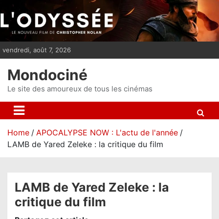
S
k
i
p
vendredi, août 7, 2026
t
o
Mondociné
c
o
Le site des amoureux de tous les cinémas
n
t
e
Home
APOCALYPSE NOW : L'actu de l'année
n
LAMB de Yared Zeleke : la critique du film
t
LAMB de Yared Zeleke : la
critique du film