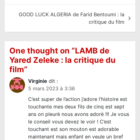
v
i
GOOD LUCK ALGERIA de Farid Bentoumi : la
g
critique du film
a
t
i
One thought on “
LAMB de
o
Yared Zeleke : la critique du
n
film
”
d
Virginie
dit :
e
5 mars 2023 à 3:36
l
C’est super de l’action j’adore l’histoire est
’
touchante mes deux fils de cinq est sept
a
ans on pleurè nous avons adorè !!! Je vous
r
le conseil vous devez le voir ! C’est
touchant est son mouton est adorable
t
maintenant mais enfant en veule un bref