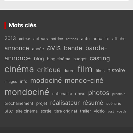
Mots clés
2013
actu
acteurs
actualité
affiche
acteur
actrice
actrices
avis
bande-
annonce
bande
année
annonce
casting
blog
blog cinéma
budget
cinéma
film
critique
histoire
films
durée
modociné
mondo-ciné
info
images
mondociné
photos
news
nationalité
prochain
réalisateur
résumé
prochainement
projet
scénario
site
vidéo
site cinéma
sortie
titre original
trailer
vostfr
vost