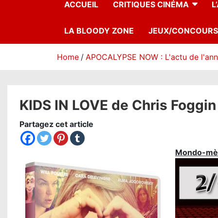
ACCUEIL
CRITIQUES CINÉMA
L
LA BLOODY ZONE
JEUX/CONCOURS
Home
APOCALYPSE NOW : L'actu de l'an
KIDS IN LOVE de Chris Foggin :
Partagez cet article
Mondo-mè