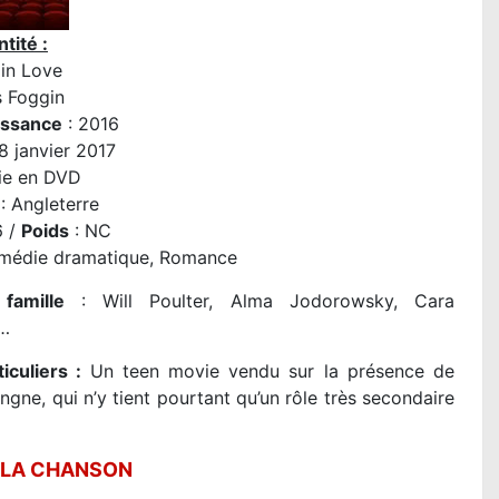
tité :
 in Love
s Foggin
issance
: 2016
8 janvier 2017
ie en DVD
: Angleterre
6 /
Poids
: NC
médie dramatique, Romance
famille
: Will Poulter, Alma Jodorowsky, Cara
e…
ticuliers :
Un teen movie vendu sur la présence de
ngne, qui n’y tient pourtant qu’un rôle très secondaire
 LA CHANSON