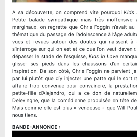
A sa découverte, on comprend vite pourquoi
Kids 
Petite balade sympathique mais très inoffensive 
marginaux, on regrette que Chris Foggin n’avait au
thématique du passage de l’adolescence à l’âge adult
vues et revues autour des doutes qui naissent à c
s’interroge sur qui on est et ce que l’on veut deveni
dépasser le stade de l’esquisse,
Kids in Love
manque 
glisser ses pieds dans les chaussons d’un certai
inspiration. De son côté, Chris Foggin ne parvient ja
par lui plutôt que d’y injecter une patte qui le sorti
affaire trop convenue pour convaincre, la prestati
petite-fille d’Alejandro, qui a ce don de naturelle
Delevingne, que la comédienne propulsée en tête de g
Mais comme elle est plus « vendeuse » que Will Poult
nous tiens.
BANDE-ANNONCE :