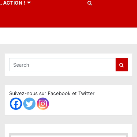
 ACTION !
S
e
a
r
c
Suivez-nous sur Facebook et Twitter
h