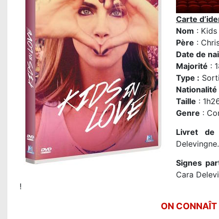
Carte d’iden
Nom
: Kids
P
ère
: Chri
Date de na
Majorité
: 1
Type :
Sort
Nationalité
Taille
: 1h2
Genre
: Co
Livret de 
Delevingn
Signes par
Cara Delevi
!
ON CONNAÎT