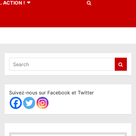
 ACTION !
S
e
a
r
c
Suivez-nous sur Facebook et Twitter
h