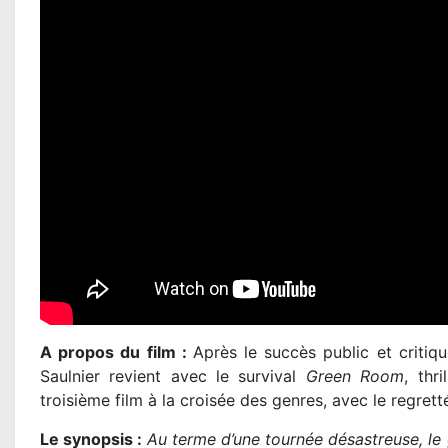
A propos du film :
Après le succès public et criti
Saulnier revient avec le survival
Green Room
, thr
troisième film à la croisée des genres, avec le regret
Le synopsis :
Au terme d’une tournée désastreuse, le