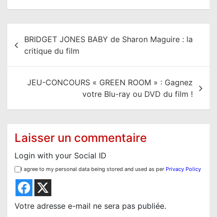
N
BRIDGET JONES BABY de Sharon Maguire : la
a
critique du film
v
i
JEU-CONCOURS « GREEN ROOM » : Gagnez
g
votre Blu-ray ou DVD du film !
a
t
i
Laisser un commentaire
o
Login with your Social ID
n
I agree to my personal data being stored and used as per
Privacy Policy
d
e
l
Votre adresse e-mail ne sera pas publiée.