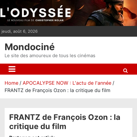
S
k
i
p
jeudi, août 6, 2026
t
o
Mondociné
c
o
Le site des amoureux de tous les cinémas
n
t
e
Home
APOCALYPSE NOW : L'actu de l'année
n
FRANTZ de François Ozon : la critique du film
t
FRANTZ de François Ozon : la
critique du film