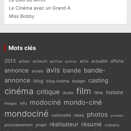
Le Cinéma avec un Grand A
Miss Bobby
Mots clés
2013
actu
acteurs
actualité
affiche
acteur
actrice
actrices
avis
bande-
annonce
bande
année
annonce
casting
blog
blog cinéma
budget
cinéma
film
critique
histoire
films
durée
modociné
mondo-ciné
info
images
mondociné
photos
news
nationalité
prochain
réalisateur
résumé
prochainement
projet
scénario