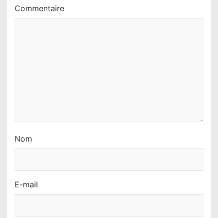
’
Commentaire
a
r
t
i
c
l
e
Nom
E-mail