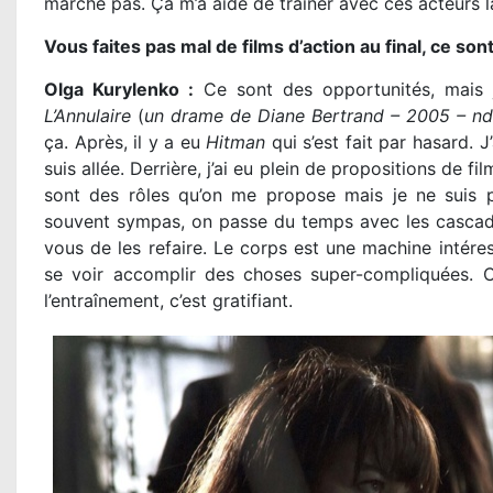
marche pas. Ça m’a aidé de traîner avec ces acteurs l
Vous faites pas mal de films d’action au final, ce so
Olga Kurylenko :
Ce sont des opportunités, mais j’
L’Annulaire
(
un drame de Diane Bertrand – 2005 – nd
ça. Après, il y a eu
Hitman
qui s’est fait par hasard. J
suis allée. Derrière, j’ai eu plein de propositions de fi
sont des rôles qu’on me propose mais je ne suis pa
souvent sympas, on passe du temps avec les cascade
vous de les refaire. Le corps est une machine intéres
se voir accomplir des choses super-compliquées. C
l’entraînement, c’est gratifiant.