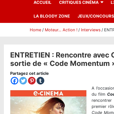
ACCUEIL
CRITIQUES CINÉMA
L
LA BLOODY ZONE
JEUX/CONCOURS
Home
Moteur... Action !
Interviews
ENTR
ENTRETIEN : Rencontre avec O
sortie de « Code Momentum 
Partagez cet article
A l’occasio
du film
Co
rencontrer 
premier rôl
Code Mom