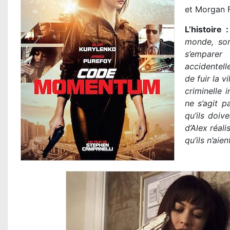
et Morgan 
L’histoire :
monde, sor
s’emparer
accidentell
de fuir la v
criminelle i
ne s’agit p
qu’ils doiv
d’Alex réal
qu’ils n’aie