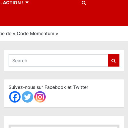
 ACTION !
rtie de « Code Momentum »
S
e
a
r
c
Suivez-nous sur Facebook et Twitter
h