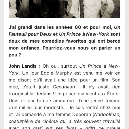
J’ai grandi dans les années 80 et pour moi,
Un
Fauteuil pour Deux
et
Un Prince à New-York
sont
deux de mes comédies favorites qui ont bercé
mon enfance. Pourriez-vous nous en parler un
peu ?
John Landis :
Oh oui, surtout
Un Prince à New-
York.
Un jour Eddie Murphy est venu me voir en
me disant qu’il avait une idée pour un film. Son
idée, c’était juste
Cendrillon
! Il n’y avait rien
d’original là-dedans ! Un prince qui vient aux États-
Unis et qui tombe amoureux d’une jeune femme
d’un milieu plus modeste… Je suis rentré chez moi
et j’ai demandé à ma femme Deborah (
Nadoolman,
costumière de cinéma qui a très souvent travaillé
avec son mari sur ses films – ndlr
) ce qu’elle