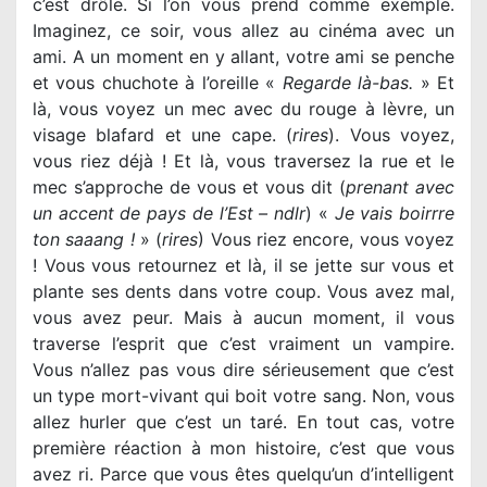
c’est drôle. Si l’on vous prend comme exemple.
Imaginez, ce soir, vous allez au cinéma avec un
ami. A un moment en y allant, votre ami se penche
et vous chuchote à l’oreille «
Regarde là-bas.
» Et
là, vous voyez un mec avec du rouge à lèvre, un
visage blafard et une cape. (
rires
). Vous voyez,
vous riez déjà ! Et là, vous traversez la rue et le
mec s’approche de vous et vous dit (
prenant avec
un accent de pays de l’Est – ndlr
) «
Je vais boirrre
ton saaang !
» (
rires
) Vous riez encore, vous voyez
! Vous vous retournez et là, il se jette sur vous et
plante ses dents dans votre coup. Vous avez mal,
vous avez peur. Mais à aucun moment, il vous
traverse l’esprit que c’est vraiment un vampire.
Vous n’allez pas vous dire sérieusement que c’est
un type mort-vivant qui boit votre sang. Non, vous
allez hurler que c’est un taré. En tout cas, votre
première réaction à mon histoire, c’est que vous
avez ri. Parce que vous êtes quelqu’un d’intelligent