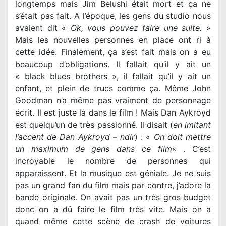
longtemps mais Jim Belushi était mort et ça ne
s’était pas fait. A l’époque, les gens du studio nous
avaient dit «
Ok, vous pouvez faire une suite.
»
Mais les nouvelles personnes en place ont ri à
cette idée. Finalement, ça s’est fait mais on a eu
beaucoup d’obligations. Il fallait qu’il y ait un
« black blues brothers », il fallait qu’il y ait un
enfant, et plein de trucs comme ça. Même John
Goodman n’a même pas vraiment de personnage
écrit. Il est juste là dans le film ! Mais Dan Aykroyd
est quelqu’un de très passionné. Il disait (
en imitant
l’accent de Dan Aykroyd – ndlr
) : «
On doit mettre
un maximum de gens dans ce film
« . C’est
incroyable le nombre de personnes qui
apparaissent. Et la musique est géniale. Je ne suis
pas un grand fan du film mais par contre, j’adore la
bande originale. On avait pas un très gros budget
donc on a dû faire le film très vite. Mais on a
quand même cette scène de crash de voitures