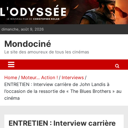
S
k
i
p
dimanche, août 9, 2026
t
o
Mondociné
c
o
Le site des amoureux de tous les cinémas
n
t
e
Home
Moteur... Action !
Interviews
n
ENTRETIEN : Interview carrière de John Landis à
t
l’occasion de la ressortie de « The Blues Brothers » au
cinéma
ENTRETIEN : Interview carrière