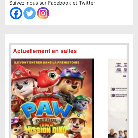
c
Suivez-nous sur Facebook et Twitter
h
Actuellement en salles