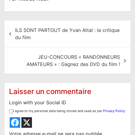
N
ILS SONT PARTOUT de Yvan Attal : la critique
a
du film
v
i
JEU-CONCOURS « RANDONNEURS
g
AMATEURS » : Gagnez des DVD du film !
a
t
i
Laisser un commentaire
o
Login with your Social ID
n
I agree to my personal data being stored and used as per
Privacy Policy
d
e
l
Votre adresse e-mail ne sera pas publiée.