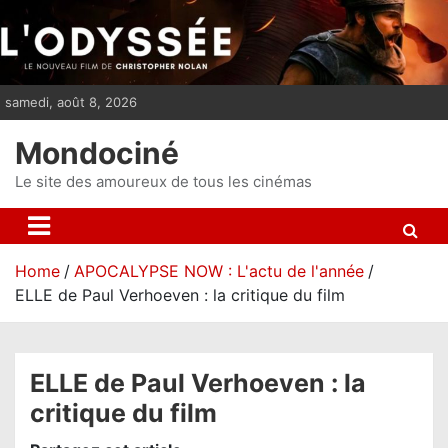
S
k
i
p
samedi, août 8, 2026
t
o
Mondociné
c
o
Le site des amoureux de tous les cinémas
n
t
e
Home
APOCALYPSE NOW : L'actu de l'année
n
ELLE de Paul Verhoeven : la critique du film
t
ELLE de Paul Verhoeven : la
critique du film