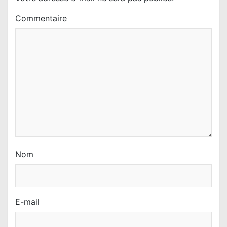
’
Commentaire
a
r
t
i
c
l
e
Nom
E-mail