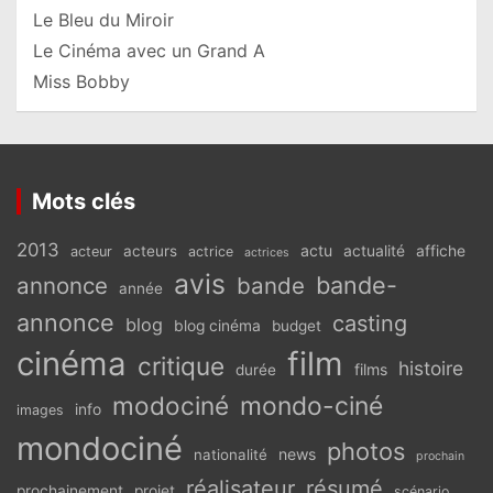
Le Bleu du Miroir
Le Cinéma avec un Grand A
Miss Bobby
Mots clés
2013
actu
acteurs
actualité
affiche
acteur
actrice
actrices
avis
bande-
annonce
bande
année
annonce
casting
blog
blog cinéma
budget
cinéma
film
critique
histoire
films
durée
modociné
mondo-ciné
info
images
mondociné
photos
news
nationalité
prochain
réalisateur
résumé
prochainement
projet
scénario