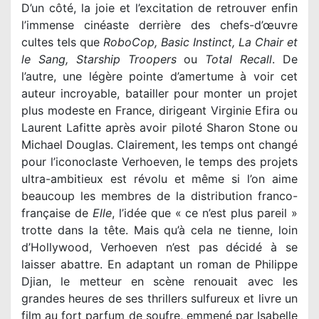
D’un côté, la joie et l’excitation de retrouver enfin
l’immense cinéaste derrière des chefs-d’œuvre
cultes tels que
RoboCop, Basic Instinct, La Chair et
le Sang,
Starship Troopers
ou
Total Recall
. De
l’autre, une légère pointe d’amertume à voir cet
auteur incroyable, batailler pour monter un projet
plus modeste en France, dirigeant Virginie Efira ou
Laurent Lafitte après avoir piloté Sharon Stone ou
Michael Douglas. Clairement, les temps ont changé
pour l’iconoclaste Verhoeven, le temps des projets
ultra-ambitieux est révolu et même si l’on aime
beaucoup les membres de la distribution franco-
française de
Elle
, l’idée que « ce n’est plus pareil »
trotte dans la tête. Mais qu’à cela ne tienne, loin
d’Hollywood, Verhoeven n’est pas décidé à se
laisser abattre. En adaptant un roman de Philippe
Djian, le metteur en scène renouait avec les
grandes heures de ses thrillers sulfureux et livre un
film au fort parfum de soufre, emmené par Isabelle