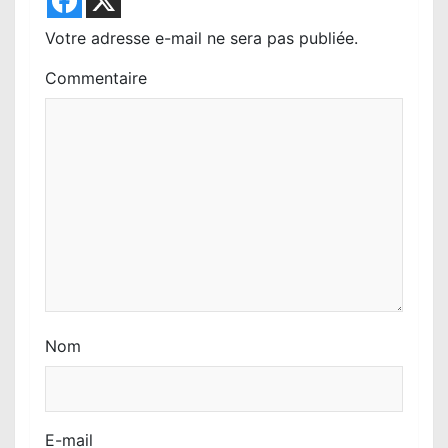
l
Votre adresse e-mail ne sera pas publiée.
’
Commentaire
a
r
t
i
c
l
e
Nom
E-mail