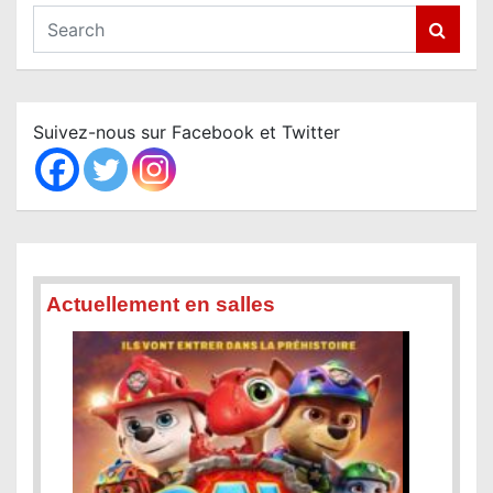
S
e
a
r
c
Suivez-nous sur Facebook et Twitter
h
Actuellement en salles