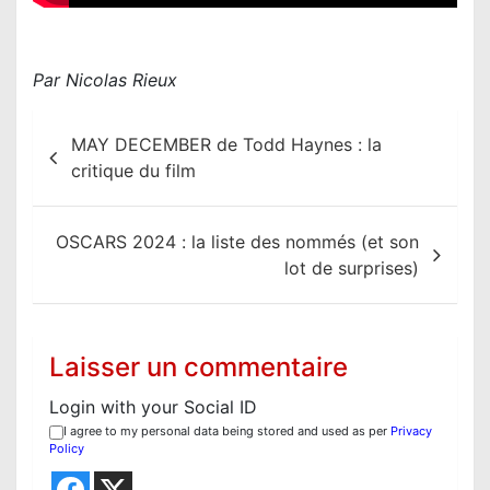
Par Nicolas Rieux
N
MAY DECEMBER de Todd Haynes : la
a
critique du film
v
i
OSCARS 2024 : la liste des nommés (et son
g
lot de surprises)
a
t
i
Laisser un commentaire
o
Login with your Social ID
n
I agree to my personal data being stored and used as per
Privacy
d
Policy
e