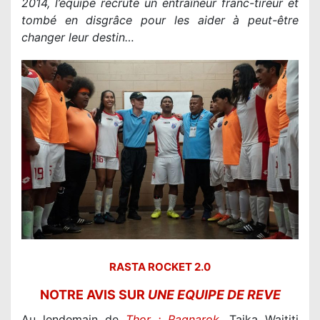
2014, l’équipe recrute un entraîneur franc-tireur et
tombé en disgrâce pour les aider à peut-être
changer leur destin…
RASTA ROCKET 2.0
NOTRE AVIS SUR
UNE EQUIPE DE REVE
Au lendemain de
Thor : Ragnarok
, Taika Waititi