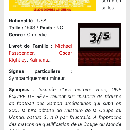
sortie en
salles
Nationalité
:
USA
Taille
:
1h43 /
Poids
: NC
Genre
:
Comédie
Livret de Famille :
Michael
Fassbender
,
Oscar
Kightley
,
Kaimana
…
Signes particuliers :
Sympathiquement mineur.
Synopsis :
Inspirée d’une histoire vraie, UNE
ÉQUIPE DE RÊVE revient sur l’histoire de l’équipe
de football des Samoa américaines qui subit en
2001 la pire défaite de l’histoire de la Coupe du
Monde, battue 31 à 0 par l’Australie. À l’approche
des matchs de qualification de la Coupe du Monde