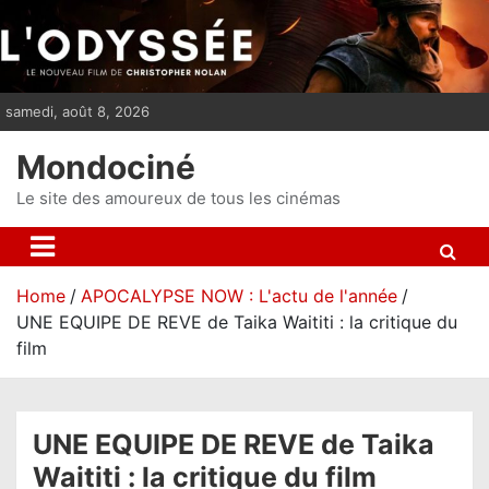
S
k
i
p
samedi, août 8, 2026
t
o
Mondociné
c
o
Le site des amoureux de tous les cinémas
n
t
e
Home
APOCALYPSE NOW : L'actu de l'année
n
UNE EQUIPE DE REVE de Taika Waititi : la critique du
t
film
UNE EQUIPE DE REVE de Taika
Waititi : la critique du film