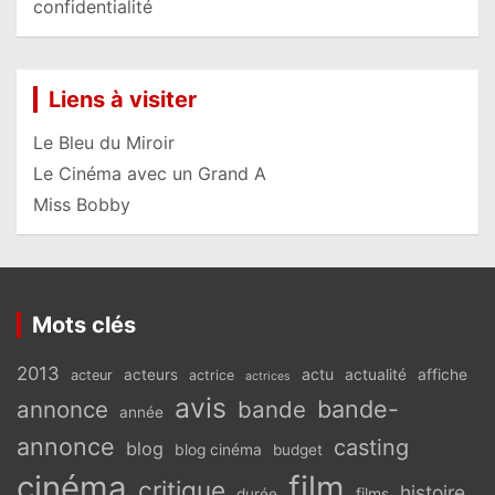
confidentialité
Liens à visiter
Le Bleu du Miroir
Le Cinéma avec un Grand A
Miss Bobby
Mots clés
2013
actu
acteurs
actualité
affiche
acteur
actrice
actrices
avis
bande-
annonce
bande
année
annonce
casting
blog
blog cinéma
budget
cinéma
film
critique
histoire
films
durée