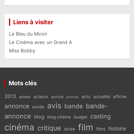
Liens à visiter
Le Bleu du Miroir
Le Cinéma avec un Grand A
Miss Bobby
Mots clés
2013
actu
acteurs
actualité
affiche
acteur
actrice
actrices
avis
bande-
annonce
bande
année
annonce
casting
blog
blog cinéma
budget
cinéma
film
critique
histoire
films
durée