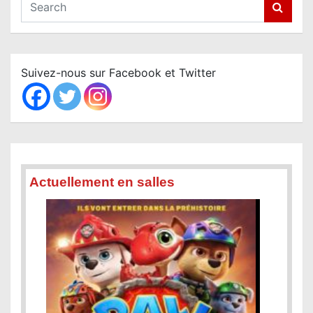
S
e
a
r
c
Suivez-nous sur Facebook et Twitter
h
Actuellement en salles