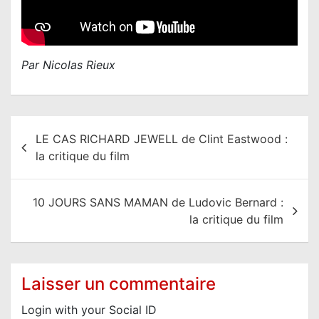
Par Nicolas Rieux
N
LE CAS RICHARD JEWELL de Clint Eastwood :
a
la critique du film
v
i
10 JOURS SANS MAMAN de Ludovic Bernard :
g
la critique du film
a
t
i
Laisser un commentaire
o
Login with your Social ID
n