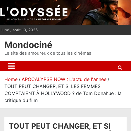
S
k
i
p
lundi, août 10, 2026
t
o
Mondociné
c
o
Le site des amoureux de tous les cinémas
n
t
e
Home
APOCALYPSE NOW : L'actu de l'année
n
TOUT PEUT CHANGER, ET SI LES FEMMES
t
COMPTAIENT À HOLLYWOOD ? de Tom Donahue : la
critique du film
TOUT PEUT CHANGER, ET SI