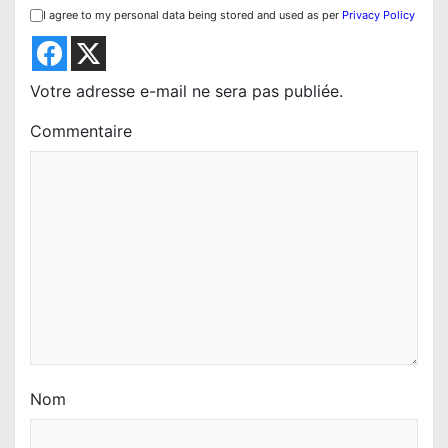
I agree to my personal data being stored and used as per
Privacy Policy
d
e
l
Votre adresse e-mail ne sera pas publiée.
’
Commentaire
a
r
t
i
c
l
e
Nom