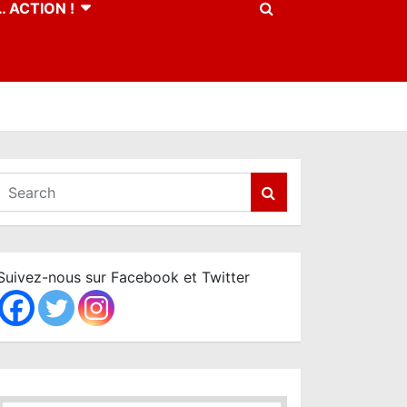
 ACTION !
S
e
a
r
c
Suivez-nous sur Facebook et Twitter
h