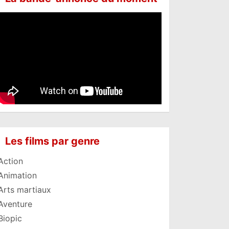
Les films par genre
Action
Animation
Arts martiaux
Aventure
Biopic