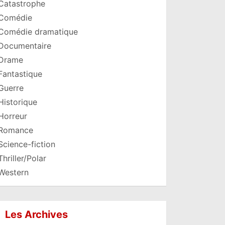
Catastrophe
Comédie
Comédie dramatique
Documentaire
Drame
Fantastique
Guerre
Historique
Horreur
Romance
Science-fiction
Thriller/Polar
Western
Les Archives