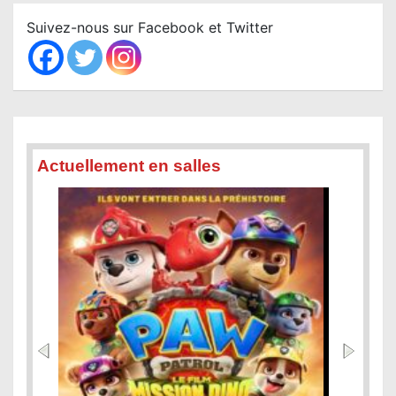
c
Suivez-nous sur Facebook et Twitter
h
Actuellement en salles