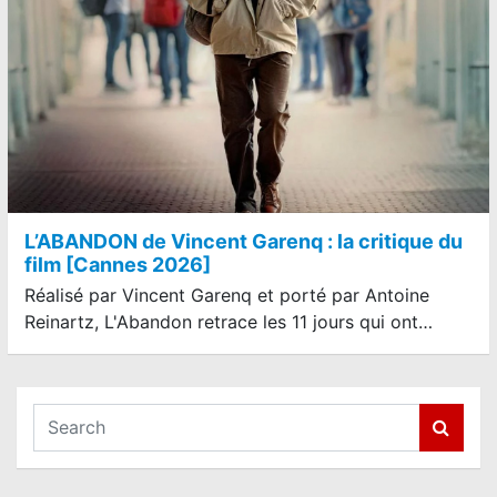
L’ABANDON de Vincent Garenq : la critique du
film [Cannes 2026]
Réalisé par Vincent Garenq et porté par Antoine
Reinartz, L'Abandon retrace les 11 jours qui ont…
S
e
a
r