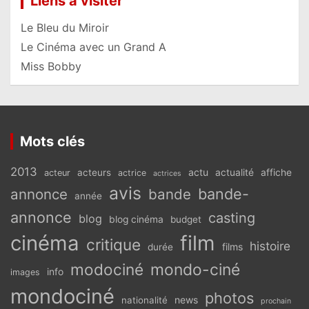
Liens à visiter
Le Bleu du Miroir
Le Cinéma avec un Grand A
Miss Bobby
Mots clés
2013
actu
acteurs
actualité
affiche
acteur
actrice
actrices
avis
bande-
annonce
bande
année
annonce
casting
blog
blog cinéma
budget
cinéma
film
critique
histoire
films
durée
modociné
mondo-ciné
info
images
mondociné
photos
news
nationalité
prochain