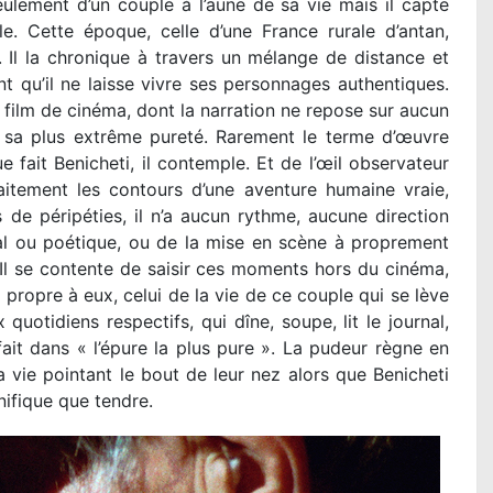
eulement d’un couple à l’aune de sa vie mais il capte
 Cette époque, celle d’une France rurale d’antan,
. Il la chronique à travers un mélange de distance et
t qu’il ne laisse vivre ses personnages authentiques.
ilm de cinéma, dont la narration ne repose sur aucun
s sa plus extrême pureté. Rarement le terme d’œuvre
e fait Benicheti, il contemple. Et de l’œil observateur
itement les contours d’une aventure humaine vraie,
de péripéties, il n’a aucun rythme, aucune direction
al ou poétique, ou de la mise en scène à proprement
 Il se contente de saisir ces moments hors du cinéma,
propre à eux, celui de la vie de ce couple qui se lève
 quotidiens respectifs, qui dîne, soupe, lit le journal,
ait dans « l’épure la plus pure ». La pudeur règne en
 vie pointant le bout de leur nez alors que Benicheti
nifique que tendre.