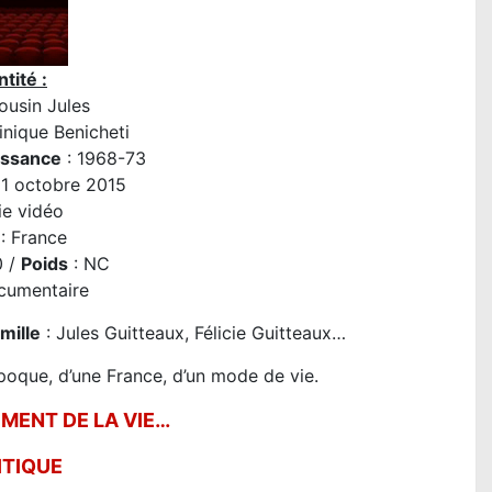
tité :
ousin Jules
nique Benicheti
issance
: 1968-73
21 octobre 2015
ie vidéo
: France
0 /
Poids
: NC
cumentaire
amille
: Jules Guitteaux, Félicie Guitteaux…
oque, d’une France, d’un mode de vie.
MENT DE LA VIE…
ITIQUE