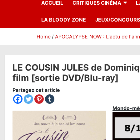
ACCUEIL
CRITIQUES CINÉMA
L
LA BLOODY ZONE
JEUX/CONCOURS
Home
APOCALYPSE NOW : L'actu de l'an
LE COUSIN JULES de Dominique
film [sortie DVD/Blu-ray]
Partagez cet article
Mondo-mè