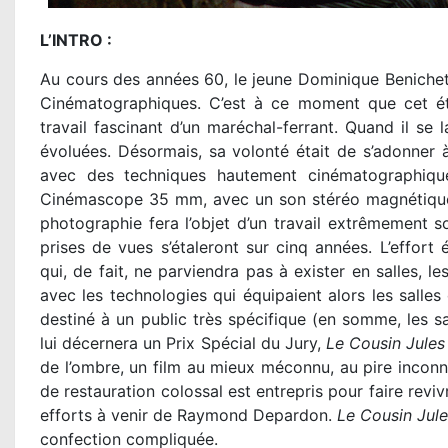
L’INTRO :
Au cours des années 60, le jeune Dominique Benicheti 
Cinématographiques. C’est à ce moment que cet étudi
travail fascinant d’un maréchal-ferrant. Quand il se 
évoluées. Désormais, sa volonté était de s’adonner à
avec des techniques hautement cinématographiqu
Cinémascope 35 mm, avec un son stéréo magnétique c
photographie fera l’objet d’un travail extrêmement s
prises de vues s’étaleront sur cinq années. L’effort
qui, de fait, ne parviendra pas à exister en salles, 
avec les technologies qui équipaient alors les salles 
destiné à un public très spécifique (en somme, les sa
lui décernera un Prix Spécial du Jury,
Le Cousin Jules
de l’ombre, un film au mieux méconnu, au pire inconnu,
de restauration colossal est entrepris pour faire revi
efforts à venir de Raymond Depardon.
Le Cousin Jul
confection compliquée.