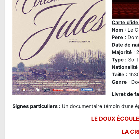
Carte d’iden
Nom
: Le C
Père
:
Domi
Date de na
Majorité
: 
Type :
Sort
Nationalité
Taille
: 1h3
Genre
: Do
Livret de f
Signes particuliers :
Un documentaire témoin d’une ép
LE DOUX ÉCOULE
LA CR