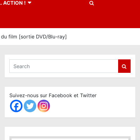
 ACTION !
du film [sortie DVD/Blu-ray]
S
e
a
r
c
Suivez-nous sur Facebook et Twitter
h