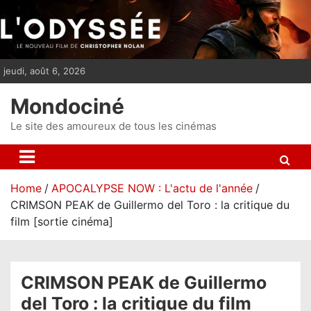
S
k
i
p
jeudi, août 6, 2026
t
o
Mondociné
c
o
Le site des amoureux de tous les cinémas
n
t
e
Home
APOCALYPSE NOW : L'actu de l'année
n
CRIMSON PEAK de Guillermo del Toro : la critique du
t
film [sortie cinéma]
CRIMSON PEAK de Guillermo
del Toro : la critique du film