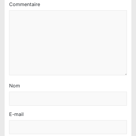
a
Commentaire
r
t
i
c
l
e
Nom
E-mail