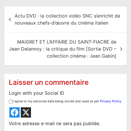
N
Actu DVD : la collection vidéo SNC s’enrichit de
a
nouveaux chefs-d’œuvre du cinéma italien
v
i
MAIGRET ET L’AFFAIRE DU SAINT-FIACRE de
g
Jean Delannoy : la critique du film [Sortie DVD –
a
collection cinéma : Jean Gabin]
t
i
o
Laisser un commentaire
n
Login with your Social ID
d
I agree to my personal data being stored and used as per
Privacy Policy
e
l
’
Votre adresse e-mail ne sera pas publiée.