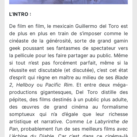
L’INTRO :
De film en film, le mexicain Guillermo del Toro est
de plus en plus en train de s’imposer comme le
cinéaste de la générosité, sorte de grand gamin
geek poussant ses fantasmes de spectateur vers
la pellicule pour les faire partager au public. Même
si tout n’est pas forcément parfait, même si la
réussite est discutable (et discutée), c’est cet état
d’esprit qui règne en maître au milieu de ses
Blade
2, Hellboy
ou
Pacific Rim
. Et entre deux méga-
productions gigantesques, Del Toro distille des
pépites, des films destinés à un public plus adulte,
des œuvres de grand cinéma au formalisme
somptueux qui n’a d’égale que leur richesse
artistique et narrative. Comme
Le Labyrinthe de
Pan
, probablement l’un de ses meilleurs films avec
L’échine du Diable
. Car c’est dans ce cinéma-là