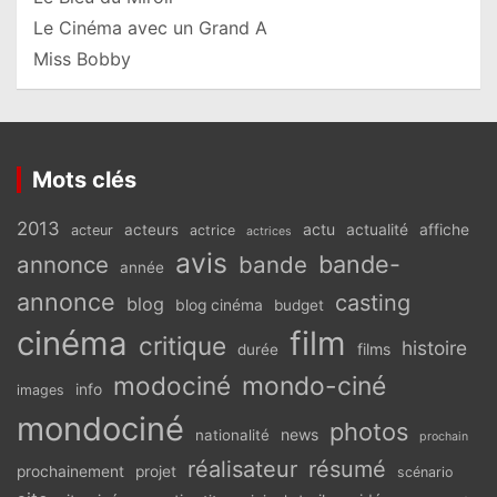
Le Cinéma avec un Grand A
Miss Bobby
Mots clés
2013
actu
acteurs
actualité
affiche
acteur
actrice
actrices
avis
bande-
annonce
bande
année
annonce
casting
blog
blog cinéma
budget
cinéma
film
critique
histoire
films
durée
modociné
mondo-ciné
info
images
mondociné
photos
news
nationalité
prochain
réalisateur
résumé
prochainement
projet
scénario