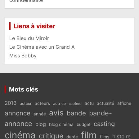
Liens à visiter
Le Bleu du Miroir
Le Cinéma avec un Grand A
Miss Bobby
Mots clés
2013
actu
acteurs
actualité
affiche
acteur
actrice
actrices
avis
bande-
annonce
bande
année
annonce
casting
blog
blog cinéma
budget
cinéma
film
critique
histoire
films
durée