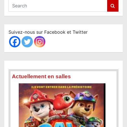
S
e
a
r
c
Suivez-nous sur Facebook et Twitter
h
Actuellement en salles