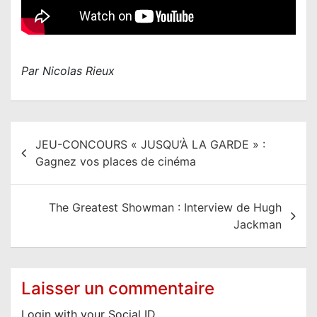
Par Nicolas Rieux
N
JEU-CONCOURS « JUSQU’À LA GARDE » :
a
Gagnez vos places de cinéma
v
i
The Greatest Showman : Interview de Hugh
g
Jackman
a
t
i
Laisser un commentaire
o
Login with your Social ID