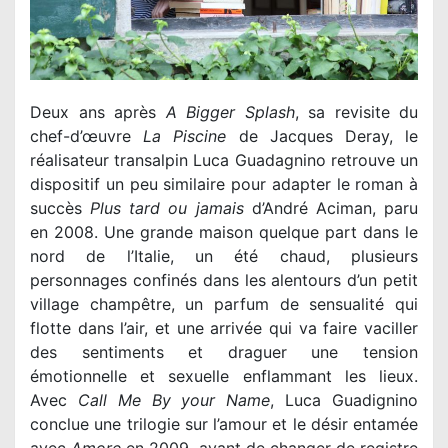
Deux ans après
A Bigger Splash
, sa revisite du
chef-d’œuvre
La Piscine
de Jacques Deray, le
réalisateur transalpin Luca Guadagnino retrouve un
dispositif un peu similaire pour adapter le roman à
succès
Plus tard ou jamais
d’André Aciman, paru
en 2008. Une grande maison quelque part dans le
nord de l’Italie, un été chaud, plusieurs
personnages confinés dans les alentours d’un petit
village champêtre, un parfum de sensualité qui
flotte dans l’air, et une arrivée qui va faire vaciller
des sentiments et draguer une tension
émotionnelle et sexuelle enflammant les lieux.
Avec
Call Me By your Name
, Luca Guadignino
conclue une trilogie sur l’amour et le désir entamée
avec
Amore
en 2009, avant de changer de registre