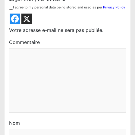
n
I agree to my personal data being stored and used as per
Privacy Policy
d
e
l
Votre adresse e-mail ne sera pas publiée.
’
Commentaire
a
r
t
i
c
l
e
Nom