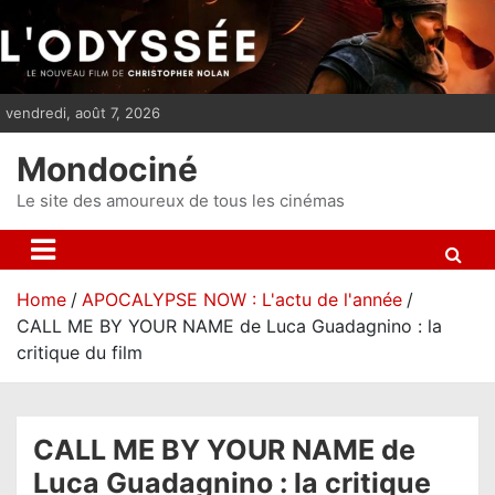
S
k
i
p
vendredi, août 7, 2026
t
o
Mondociné
c
o
Le site des amoureux de tous les cinémas
n
t
e
Home
APOCALYPSE NOW : L'actu de l'année
n
CALL ME BY YOUR NAME de Luca Guadagnino : la
t
critique du film
CALL ME BY YOUR NAME de
Luca Guadagnino : la critique