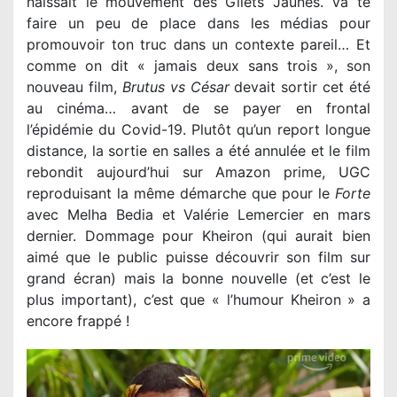
naissait le mouvement des Gilets Jaunes. Va te
faire un peu de place dans les médias pour
promouvoir ton truc dans un contexte pareil… Et
comme on dit « jamais deux sans trois », son
nouveau film,
Brutus v
s
César
devait sortir cet été
au cinéma… avant de se payer en frontal
l’épidémie du Covid-19. Plutôt qu’un report longue
distance, la sortie en salles a été annulée et le film
rebondit aujourd’hui sur Amazon prime, UGC
reproduisant la même démarche que pour le
Forte
avec Melha Bedia et Valérie Lemercier en mars
dernier. Dommage pour Kheiron (qui aurait bien
aimé que le public puisse découvrir son film sur
grand écran) mais la bonne nouvelle (et c’est le
plus important), c’est que « l’humour Kheiron » a
encore frappé !