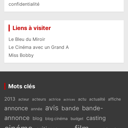
confidentialité
Liens à visiter
Le Bleu du Miroir
Le Cinéma avec un Grand A
Miss Bobby
Mots clés
2013
actu
acteurs
actualité
affiche
acteur
actrice
actrices
avis
bande-
annonce
bande
année
annonce
casting
blog
blog cinéma
budget