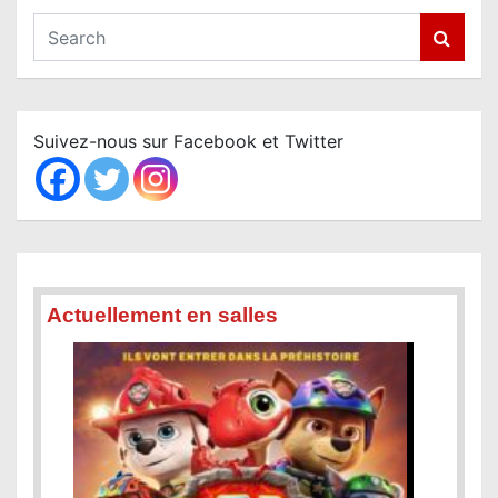
S
e
a
r
c
Suivez-nous sur Facebook et Twitter
h
Actuellement en salles