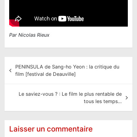
Par Nicolas Rieux
N
PENINSULA de Sang-ho Yeon : la critique du
a
film [festival de Deauville]
v
i
Le saviez-vous ? : Le film le plus rentable de
g
tous les temps…
a
t
i
Laisser un commentaire
o