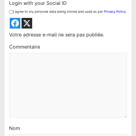
Login with your Social ID
n
I agree to my personal data being stored and used as per
Privacy Policy
d
e
l
Votre adresse e-mail ne sera pas publiée.
’
Commentaire
a
r
t
i
c
l
e
Nom