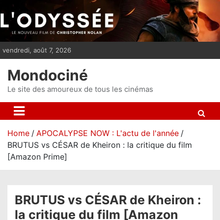
S
k
i
p
vendredi, août 7, 2026
t
o
Mondociné
c
o
Le site des amoureux de tous les cinémas
n
t
e
Home
APOCALYPSE NOW : L'actu de l'année
n
BRUTUS vs CÉSAR de Kheiron : la critique du film
t
[Amazon Prime]
BRUTUS vs CÉSAR de Kheiron :
la critique du film [Amazon