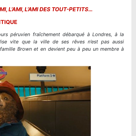
I, L’AMI, L’AMI DES TOUT-PETITS…
ITIQUE
 ours péruvien fraîchement débarqué à Londres, à la
lise vite que la ville de ses rêves n’est pas aussi
 la famille Brown et en devient peu à peu un membre à