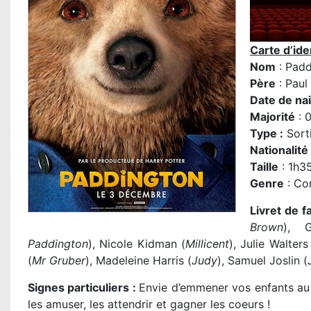
Carte d’iden
Nom
: Padd
Père
:
Paul
Date de na
Majorité
: 
Type :
Sorti
Nationalité
Taille
: 1h3
Genre
: Co
Livret de f
Brown
), G
Paddington
), Nicole Kidman (
Millicent
), Julie Walters
(
Mr Gruber
), Madeleine Harris (
Judy
), Samuel Joslin (
Signes particuliers :
Envie d’emmener vos enfants a
les amuser, les attendrir et gagner les coeurs !