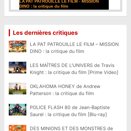
LA PAT PATROUILLE LE FILM - MISSION
DE LA COMÉD
DINO : la critique du film
film
Lire la suite...
Lire la suite...
Les dernières critiques
LA PAT PATROUILLE LE FILM – MISSION
DINO : la critique du film
LES MAÎTRES DE L’UNIVERS de Travis
Knight : la critique du film [Prime Video]
OKLAHOMA HONEY de Andrew
Patterson : la critique du film
POLICE FLASH 80 de Jean-Baptiste
Saurel : la critique du film [Blu-ray]
DES MINIONS ET DES MONSTRES de