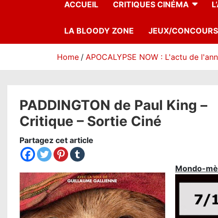
ACCUEIL
CRITIQUES CINÉMA
L
LA BLOODY ZONE
JEUX/CONCOURS
Home
APOCALYPSE NOW : L'actu de l'an
PADDINGTON de Paul King –
Critique – Sortie Ciné
Partagez cet article
Mondo-mè