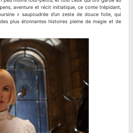
un peu moins tout-petits, et tout ceux qui ont gardé au
ens, aventure et récit initiatique, ce conte trépidant,
ursine » saupoudrée d’un zeste de douce folie, qui
des plus étonnantes histoires pleine de magie et de