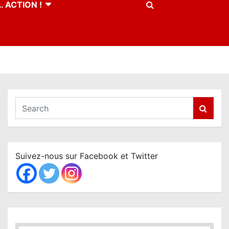
 ACTION !
S
e
a
r
c
Suivez-nous sur Facebook et Twitter
h