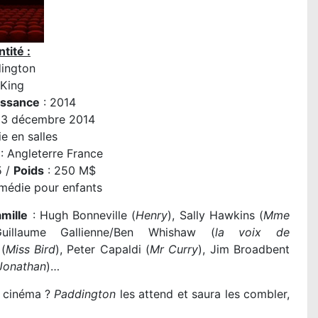
tité :
ington
 King
issance
: 2014
03 décembre 2014
e en salles
: Angleterre France
5 /
Poids
: 250 M$
médie pour enfants
amille
: Hugh Bonneville (
Henry
), Sally Hawkins (
Mme
uillaume Gallienne/Ben Whishaw (
la voix de
 (
Miss Bird
), Peter Capaldi (
Mr Curry
), Jim Broadbent
Jonathan
)…
u cinéma ?
Paddington
les attend et saura les combler,