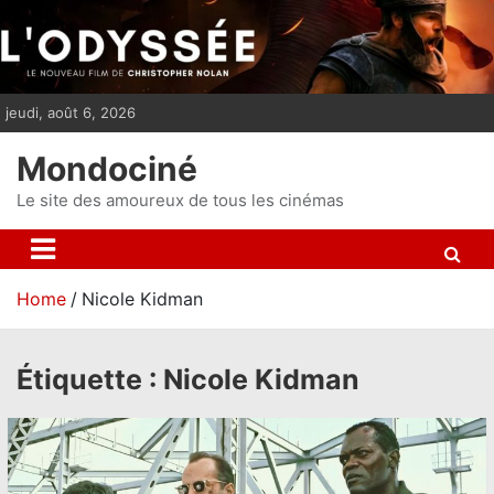
S
k
i
p
jeudi, août 6, 2026
t
o
Mondociné
c
o
Le site des amoureux de tous les cinémas
n
t
e
Home
Nicole Kidman
n
t
Étiquette :
Nicole Kidman