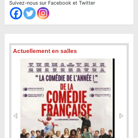
c
Suivez-nous sur Facebook et Twitter
i
h
o
n
d
e
Actuellement en salles
s
a
r
t
i
c
l
e
s