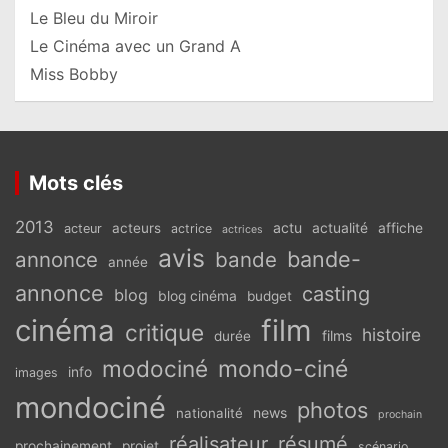
Le Bleu du Miroir
Le Cinéma avec un Grand A
Miss Bobby
Mots clés
2013
actu
acteurs
actualité
affiche
acteur
actrice
actrices
avis
bande-
annonce
bande
année
annonce
casting
blog
blog cinéma
budget
cinéma
film
critique
histoire
films
durée
modociné
mondo-ciné
info
images
mondociné
photos
news
nationalité
prochain
réalisateur
résumé
prochainement
projet
scénario