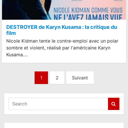
DESTROYER de Karyn Kusama : la critique du
film
Nicole Kidman tente le contre-emploi avec un polar
sombre et violent, réalisé par l'américaine Karyn
Kusama.…
N
1
2
Suivant
a
v
i
S
e
g
a
a
r
t