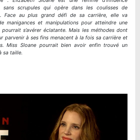
ane :
Elizabeth Sloane est une femme d’influence
et sans scrupules qui opère dans les coulisses de
. Face au plus grand défi de sa carrière, elle va
de manigances et manipulations pour atteindre une
i pourrait s’avérer éclatante. Mais les méthodes dont
ur parvenir à ses fins menacent à la fois sa carrière et
s. Miss Sloane pourrait bien avoir enfin trouvé un
 sa taille.
DES MINIONS ET DES MONSTRES de Pierr
Coffin : la critique du film