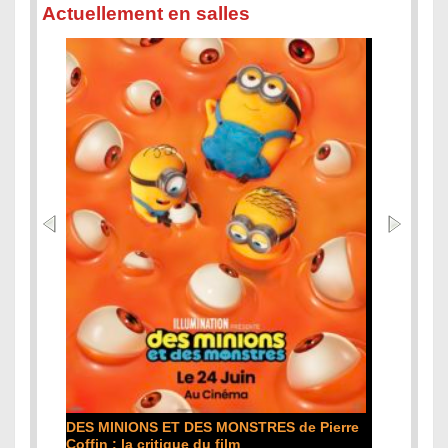
Actuellement en salles
L'ODYSSÉE de Christopher Nolan : la
e
critique du film