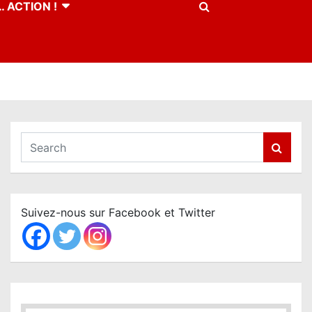
 ACTION !
S
e
a
r
c
Suivez-nous sur Facebook et Twitter
h