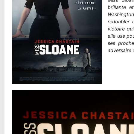
Miss Slo
brillante 
Washington
redoubler 
victoire qu
elle use po
ses proche
adversaire à