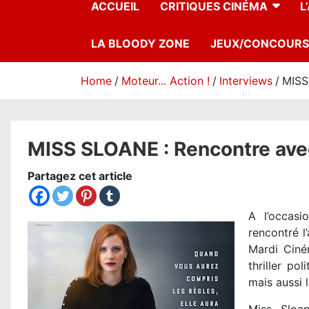
ACCUEIL
CRITIQUES CINÉMA
L
LA BLOODY ZONE
JEUX/CONCOURS
Home
Moteur... Action !
Interviews
MISS
MISS SLOANE : Rencontre ave
Partagez cet article
A l’occas
rencontré l
Mardi Ciné
thriller po
mais aussi 