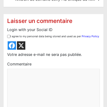
g
a
t
Laisser un commentaire
i
Login with your Social ID
o
I agree to my personal data being stored and used as per
Privacy Policy
n
d
e
Votre adresse e-mail ne sera pas publiée.
l
Commentaire
’
a
r
t
i
c