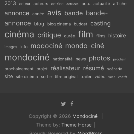
2013
actu
acteurs
actualité
affiche
acteur
actrice
actrices
avis
bande-
annonce
bande
année
annonce
casting
blog
blog cinéma
budget
cinéma
film
critique
histoire
films
durée
modociné
mondo-ciné
info
images
mondociné
photos
news
nationalité
prochain
réalisateur
résumé
prochainement
projet
scénario
site
vidéo
site cinéma
sortie
titre original
trailer
vostfr
vost
Copyright © 2026
Mondociné
Theme by:
Theme Horse
Proudly Powered by:
WordPress