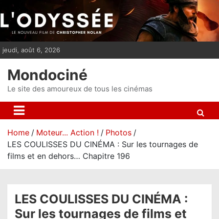
S
k
i
p
jeudi, août 6, 2026
t
o
Mondociné
c
o
Le site des amoureux de tous les cinémas
n
t
e
Home
Moteur... Action !
Photos
n
LES COULISSES DU CINÉMA : Sur les tournages de
t
films et en dehors… Chapitre 196
LES COULISSES DU CINÉMA :
Sur les tournages de films et