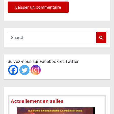
S
e
a
r
c
Suivez-nous sur Facebook et Twitter
h
Actuellement en salles