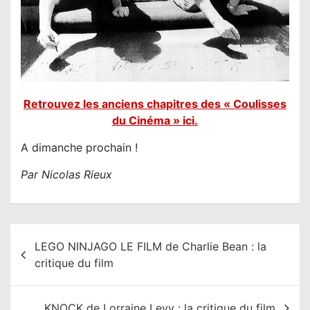
Retrouvez les anciens chapitres des « Coulisses
du Cinéma » ici.
A dimanche prochain !
Par Nicolas Rieux
N
LEGO NINJAGO LE FILM de Charlie Bean : la
a
critique du film
v
i
KNOCK de Lorraine Levy : la critique du film