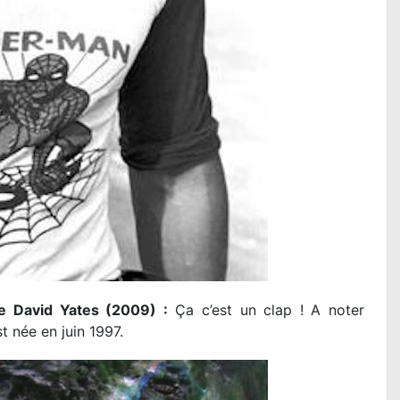
LA PAT PATROUILLE LE FILM - MISS
DINO : la critique du film
Lire la suite...
David Yates (2009) :
Ça c’est un clap ! A noter
t née en juin 1997.