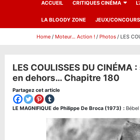
ACCUEIL
CRITIQUES CINÉMA
L
LA BLOODY ZONE
JEUX/CONCOURS
Home
Moteur... Action !
Photos
LES COU
LES COULISSES DU CINÉMA : su
en dehors… Chapitre 180
Partagez cet article
LE MAGNIFIQUE de Philippe De Broca (1973)
:
Bébel 