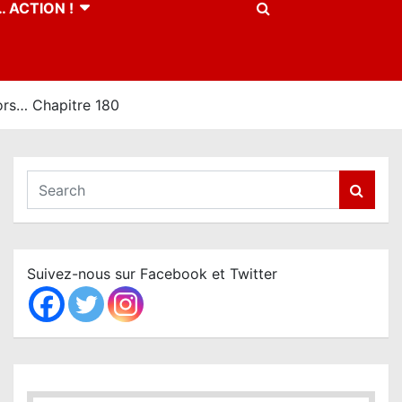
 ACTION !
ors… Chapitre 180
S
e
a
r
c
Suivez-nous sur Facebook et Twitter
h