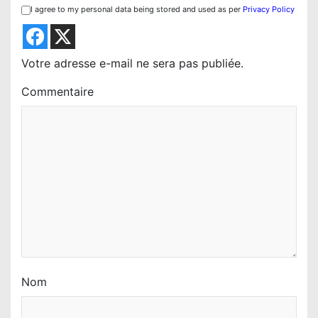
I agree to my personal data being stored and used as per
Privacy Policy
n
d
e
Votre adresse e-mail ne sera pas publiée.
l
Commentaire
’
a
r
t
i
c
l
e
Nom