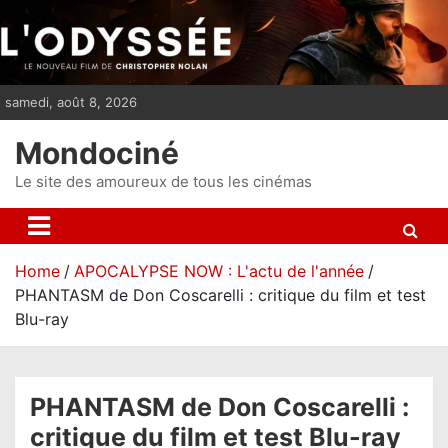
S
k
i
p
samedi, août 8, 2026
t
o
Mondociné
c
o
Le site des amoureux de tous les cinémas
n
t
e
Home
APOCALYPSE NOW : L'actu de l'année
n
PHANTASM de Don Coscarelli : critique du film et test
t
Blu-ray
PHANTASM de Don Coscarelli :
critique du film et test Blu-ray