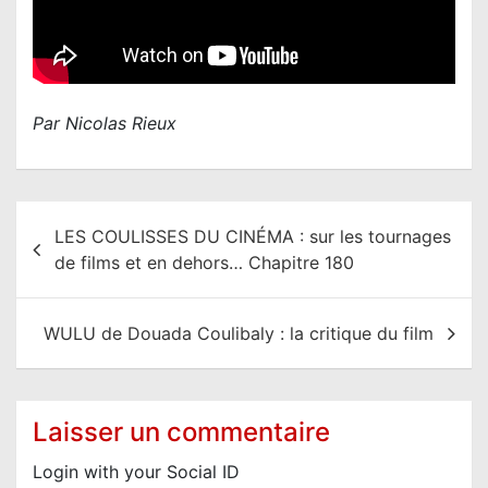
Par Nicolas Rieux
N
LES COULISSES DU CINÉMA : sur les tournages
a
de films et en dehors… Chapitre 180
v
i
WULU de Douada Coulibaly : la critique du film
g
a
t
Laisser un commentaire
i
Login with your Social ID
o