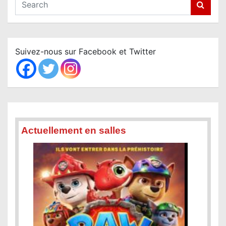
e
a
r
c
Suivez-nous sur Facebook et Twitter
h
Actuellement en salles