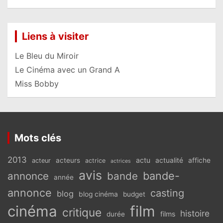
Liens à visiter
Le Bleu du Miroir
Le Cinéma avec un Grand A
Miss Bobby
Mots clés
2013
actu
acteurs
actualité
affiche
acteur
actrice
actrices
avis
bande-
annonce
bande
année
annonce
casting
blog
blog cinéma
budget
cinéma
film
critique
histoire
films
durée