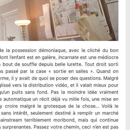
de la possession démoniaque, avec le cliché du bon
ont l’enfant est en galère,
Incarnate
est une médiocre
à bout de souffle depuis belle lurette. Tout droit sorti
s passé par la case « sortie en salles ». Quand on
irme, il y avait de quoi se poser des questions. Malgré
issé vers la distribution vidéo, et il valait mieux pour
qu’un puits sans fond. Pas la moindre idée vraiment
e automatique un récit déjà vu mille fois, une mise en
y croire malgré le grotesque de la chose… Voilà le
sans intérêt, seulement destiné à remplir un marché
mainstream terriblement moribond, mais qui continue
es surprenantes. Passez votre chemin, ceci n’en est pas