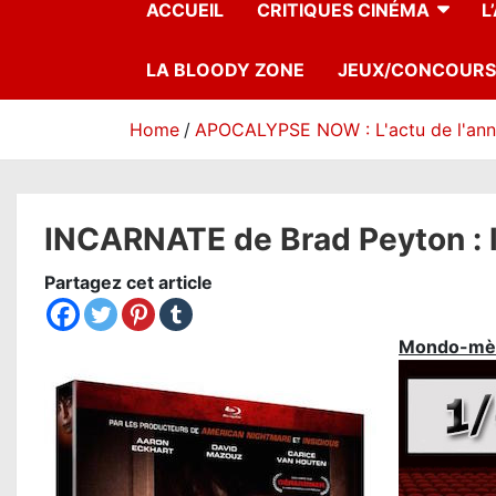
ACCUEIL
CRITIQUES CINÉMA
L
LA BLOODY ZONE
JEUX/CONCOURS
Home
APOCALYPSE NOW : L'actu de l'an
INCARNATE de Brad Peyton : la
Partagez cet article
Mondo-mè