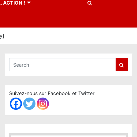
 ACTION !
y]
S
e
a
r
c
Suivez-nous sur Facebook et Twitter
h