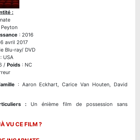
tité :
rnate
 Peyton
issance
: 2016
6 avril 2017
ie Blu-ray/ DVD
: USA
6 /
Poids
: NC
rreur
amille
: Aaron Eckhart, Carice Van Houten, David
rticuliers :
Un énième film de possession sans
À VU CE FILM ?