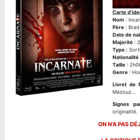
Carte d’iden
Nom
: Inca
P
ère
: Brad
Date de na
Majorité
: 2
Type :
Sort
Nationalité
Taille
: 2h0
Genre
: Ho
Livret de f
Mazouz…
Signes pa
originalité.
ON N’A PAS DÉJ