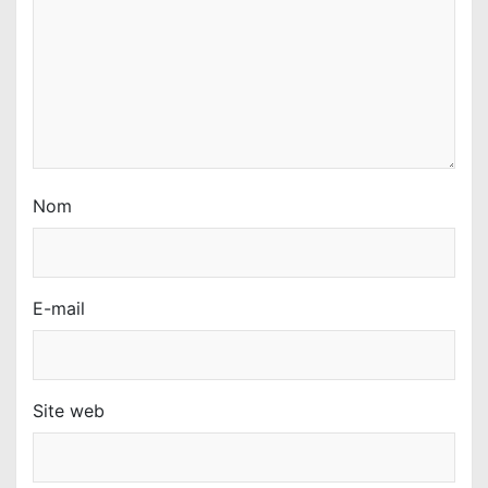
t
i
c
l
e
Nom
E-mail
Site web