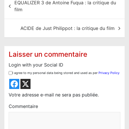
EQUALIZER 3 de Antoine Fuqua : la critique du
a
film
v
i
ACIDE de Just Philippot : la critique du film
g
a
t
Laisser un commentaire
i
Login with your Social ID
o
I agree to my personal data being stored and used as per
Privacy Policy
n
d
e
Votre adresse e-mail ne sera pas publiée.
l
Commentaire
’
a
r