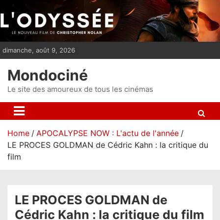
S
k
i
p
dimanche, août 9, 2026
t
o
Mondociné
c
o
Le site des amoureux de tous les cinémas
n
t
e
Home
APOCALYPSE NOW : L'actu de l'année
n
LE PROCES GOLDMAN de Cédric Kahn : la critique du
t
film
LE PROCES GOLDMAN de
Cédric Kahn : la critique du film