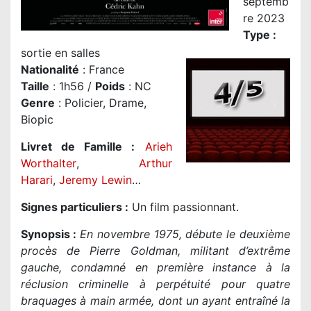
septemb
re 2023
Type :
sortie en salles
Nationalité
: France
Taille
: 1h56 /
Poids
: NC
Genre
: Policier, Drame,
Biopic
Livret de Famille :
Arieh
Worthalter
,
Arthur
Harari
,
Jeremy Lewin
…
Signes particuliers :
Un film passionnant.
Synopsis :
En novembre 1975, débute le deuxième
procès de Pierre Goldman, militant d’extrême
gauche, condamné en première instance à la
réclusion criminelle à perpétuité pour quatre
braquages à main armée, dont un ayant entraîné la