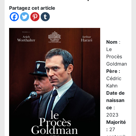
Partagez cet article
Nom
:
Le
Procès
Goldman
Père
:
Cédric
Kahn
Date de
naissan
ce
:
2023
Majorité
:
27