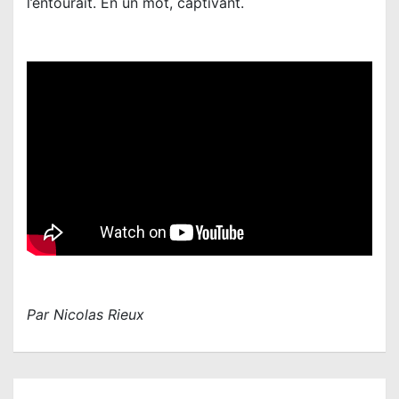
l’entourait. En un mot, captivant.
Par Nicolas Rieux
N