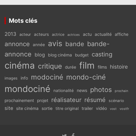
Mots clés
2013
actu
acteurs
actualité
affiche
acteur
actrice
actrices
avis
bande-
annonce
bande
année
annonce
casting
blog
blog cinéma
budget
cinéma
film
critique
histoire
films
durée
modociné
mondo-ciné
info
images
mondociné
photos
news
nationalité
prochain
réalisateur
résumé
prochainement
projet
scénario
site
vidéo
site cinéma
sortie
titre original
trailer
vostfr
vost