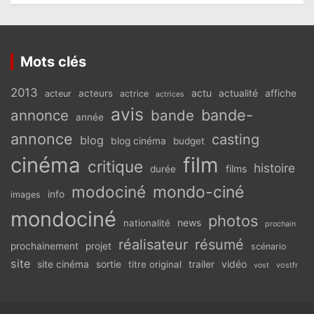
Mots clés
2013
actu
acteurs
actualité
affiche
acteur
actrice
actrices
avis
bande-
annonce
bande
année
annonce
casting
blog
blog cinéma
budget
cinéma
film
critique
histoire
films
durée
modociné
mondo-ciné
info
images
mondociné
photos
news
nationalité
prochain
réalisateur
résumé
prochainement
projet
scénario
site
vidéo
site cinéma
sortie
titre original
trailer
vostfr
vost