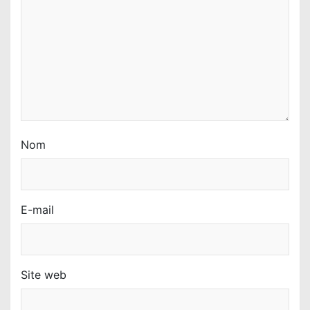
r
t
i
c
l
e
Nom
E-mail
Site web