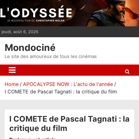
S
k
i
p
jeudi, août 6, 2026
t
o
Mondociné
c
o
Le site des amoureux de tous les cinémas
n
t
e
Home
APOCALYPSE NOW : L'actu de l'année
n
I COMETE de Pascal Tagnati : la critique du film
t
I COMETE de Pascal Tagnati : la
critique du film