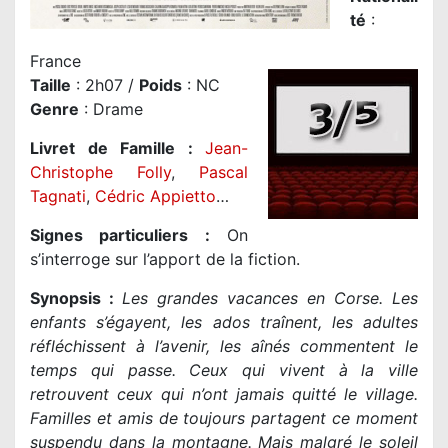
té
:
France
Taille
: 2h07 /
Poids
: NC
Genre
: Drame
Livret de Famille :
Jean-
Christophe Folly
,
Pascal
Tagnati
,
Cédric Appietto
…
Signes particuliers :
On
s’interroge sur l’apport de la fiction.
Synopsis :
Les grandes vacances en Corse. Les
enfants s’égayent, les ados traînent, les adultes
réfléchissent à l’avenir, les aînés commentent le
temps qui passe. Ceux qui vivent à la ville
retrouvent ceux qui n’ont jamais quitté le village.
Familles et amis de toujours partagent ce moment
suspendu dans la montagne. Mais malgré le soleil