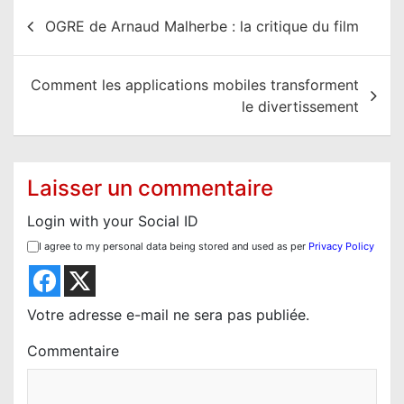
N
OGRE de Arnaud Malherbe : la critique du film
a
v
Comment les applications mobiles transforment
i
le divertissement
g
a
t
Laisser un commentaire
i
Login with your Social ID
o
I agree to my personal data being stored and used as per
Privacy Policy
n
d
e
Votre adresse e-mail ne sera pas publiée.
l
Commentaire
’
a