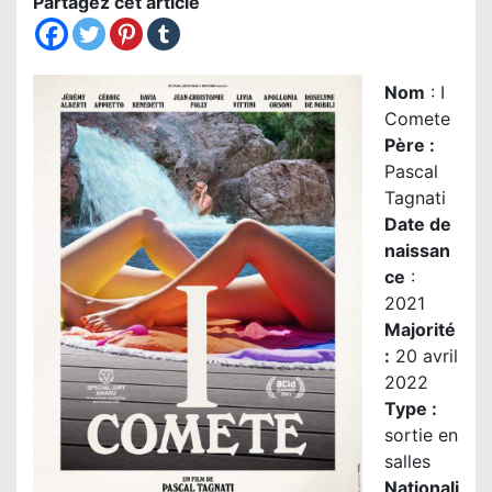
Partagez cet article
Nom
: I
Comete
Père
:
Pascal
Tagnati
Date de
naissan
ce
:
2021
Majorité
:
20 avril
2022
Type :
sortie en
salles
Nationali