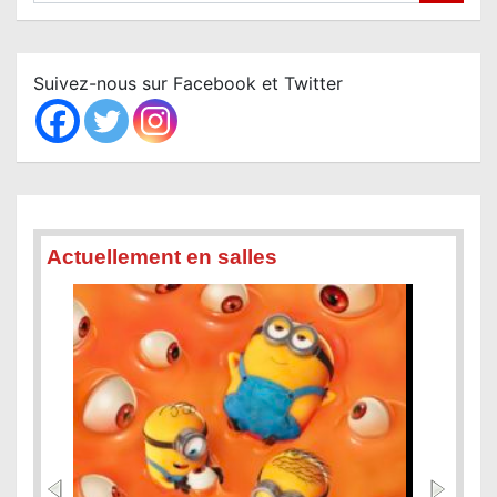
a
r
c
Suivez-nous sur Facebook et Twitter
h
Actuellement en salles