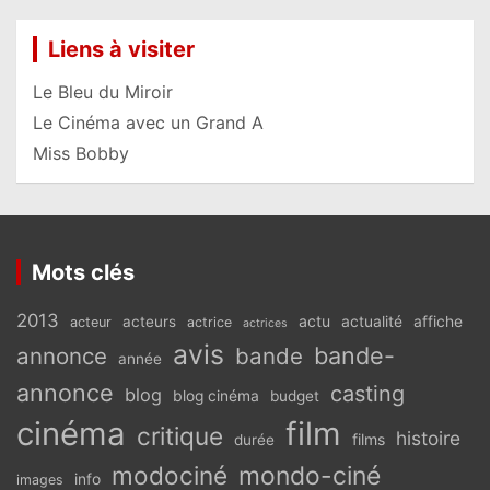
Liens à visiter
Le Bleu du Miroir
Le Cinéma avec un Grand A
Miss Bobby
Mots clés
2013
actu
acteurs
actualité
affiche
acteur
actrice
actrices
avis
bande-
annonce
bande
année
annonce
casting
blog
blog cinéma
budget
cinéma
film
critique
histoire
films
durée
modociné
mondo-ciné
info
images