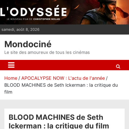
S
k
i
p
samedi, août 8, 2026
t
o
Mondociné
c
o
Le site des amoureux de tous les cinémas
n
t
e
Home
APOCALYPSE NOW : L'actu de l'année
n
BLOOD MACHINES de Seth Ickerman : la critique du
t
film
BLOOD MACHINES de Seth
Ickerman : la critique du film