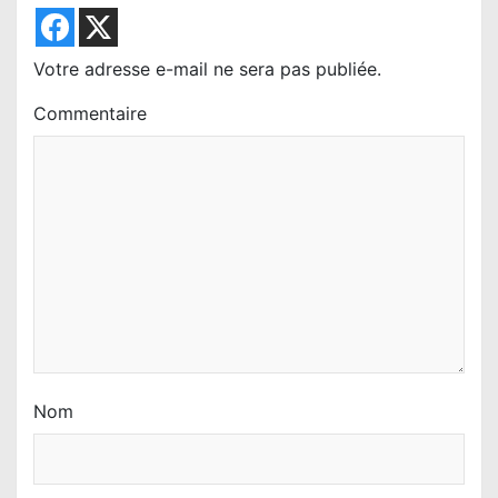
d
e
l
Votre adresse e-mail ne sera pas publiée.
’
Commentaire
a
r
t
i
c
l
e
Nom