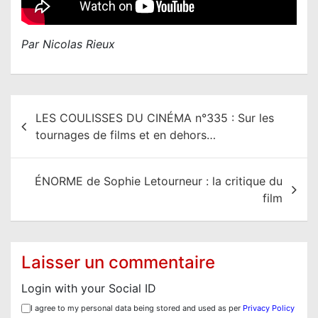
Par Nicolas Rieux
N
LES COULISSES DU CINÉMA n°335 : Sur les
a
tournages de films et en dehors…
v
i
ÉNORME de Sophie Letourneur : la critique du
g
film
a
t
i
Laisser un commentaire
o
Login with your Social ID
n
I agree to my personal data being stored and used as per
Privacy Policy