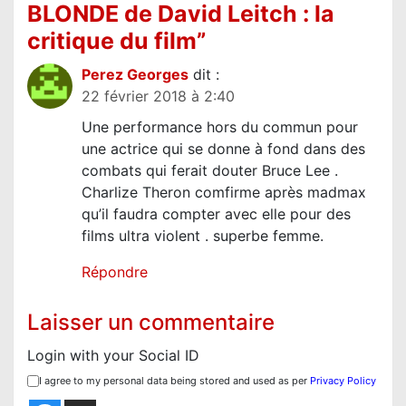
o
BLONDE de David Leitch : la
n
critique du film
”
d
Perez Georges
dit :
e
22 février 2018 à 2:40
l
Une performance hors du commun pour
’
une actrice qui se donne à fond dans des
a
combats qui ferait douter Bruce Lee .
r
Charlize Theron comfirme après madmax
qu’il faudra compter avec elle pour des
t
films ultra violent . superbe femme.
i
c
Répondre
l
Laisser un commentaire
e
Login with your Social ID
I agree to my personal data being stored and used as per
Privacy Policy