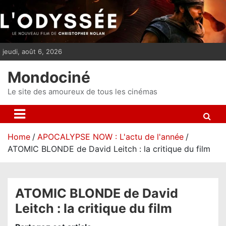
S
k
i
p
jeudi, août 6, 2026
t
o
Mondociné
c
o
Le site des amoureux de tous les cinémas
n
t
e
Home
APOCALYPSE NOW : L'actu de l'année
n
ATOMIC BLONDE de David Leitch : la critique du film
t
ATOMIC BLONDE de David
Leitch : la critique du film