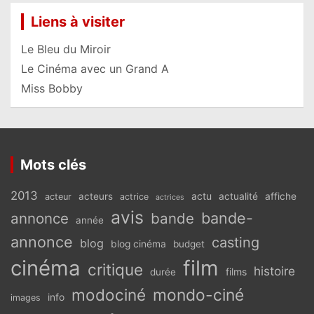
Liens à visiter
Le Bleu du Miroir
Le Cinéma avec un Grand A
Miss Bobby
Mots clés
2013
actu
acteurs
actualité
affiche
acteur
actrice
actrices
avis
bande-
annonce
bande
année
annonce
casting
blog
blog cinéma
budget
cinéma
film
critique
histoire
films
durée
modociné
mondo-ciné
info
images