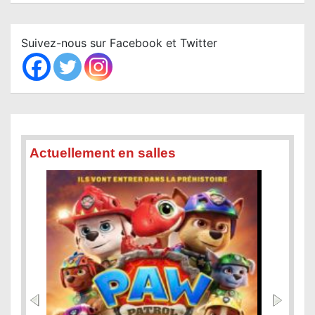
a
r
c
Suivez-nous sur Facebook et Twitter
h
Actuellement en salles