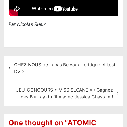
Par Nicolas Rieux
N
CHEZ NOUS de Lucas Belvaux : critique et test
a
DVD
v
i
JEU-CONCOURS « MISS SLOANE » : Gagnez
g
des Blu-ray du film avec Jessica Chastain !
a
t
i
One thought on “
ATOMIC