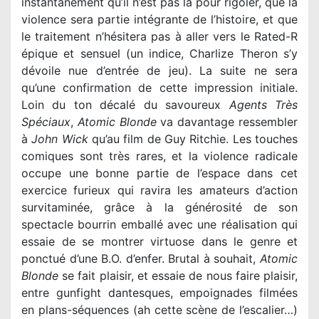
instantanément qu’il n’est pas là pour rigoler, que la
violence sera partie intégrante de l’histoire, et que
le traitement n’hésitera pas à aller vers le Rated-R
épique et sensuel (un indice, Charlize Theron s’y
dévoile nue d’entrée de jeu). La suite ne sera
qu’une confirmation de cette impression initiale.
Loin du ton décalé du savoureux
Agents Très
Spéciaux
,
Atomic Blonde
va davantage ressembler
à
John Wick
qu’au film de Guy Ritchie. Les touches
comiques sont très rares, et la violence radicale
occupe une bonne partie de l’espace dans cet
exercice furieux qui ravira les amateurs d’action
survitaminée, grâce à la générosité de son
spectacle bourrin emballé avec une réalisation qui
essaie de se montrer virtuose dans le genre et
ponctué d’une B.O. d’enfer. Brutal à souhait,
Atomic
Blonde
se fait plaisir, et essaie de nous faire plaisir,
entre gunfight dantesques, empoignades filmées
en plans-séquences (ah cette scène de l’escalier…)