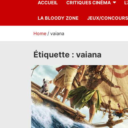
ACCUEIL
CRITIQUES CINÉMA
L
LA BLOODY ZONE
JEUX/CONCOURS
Home
vaiana
Étiquette :
vaiana