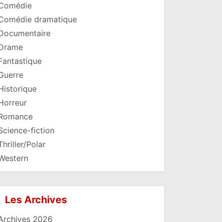
Comédie
Comédie dramatique
Documentaire
Drame
Fantastique
Guerre
Historique
Horreur
Romance
Science-fiction
Thriller/Polar
Western
Les Archives
Archives 2026