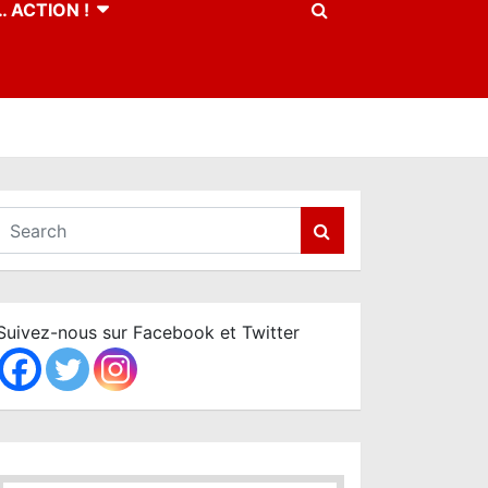
 ACTION !
S
e
a
r
c
Suivez-nous sur Facebook et Twitter
h