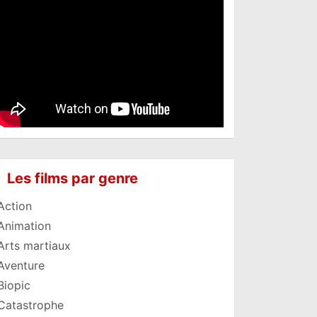
Les films par genre
Action
Animation
Arts martiaux
Aventure
Biopic
Catastrophe