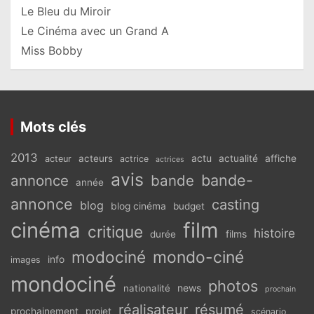
Le Bleu du Miroir
Le Cinéma avec un Grand A
Miss Bobby
Mots clés
2013
actu
acteurs
actualité
affiche
acteur
actrice
actrices
avis
bande-
annonce
bande
année
annonce
casting
blog
blog cinéma
budget
cinéma
film
critique
histoire
films
durée
modociné
mondo-ciné
info
images
mondociné
photos
news
nationalité
prochain
réalisateur
résumé
prochainement
projet
scénario