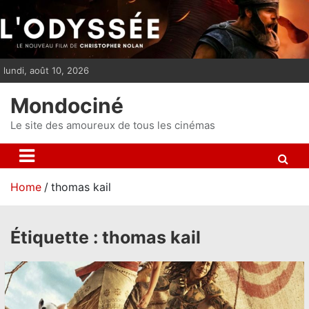
S
k
i
p
lundi, août 10, 2026
t
o
Mondociné
c
o
Le site des amoureux de tous les cinémas
n
t
e
Home
thomas kail
n
t
Étiquette :
thomas kail