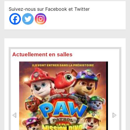
c
Suivez-nous sur Facebook et Twitter
h
Actuellement en salles